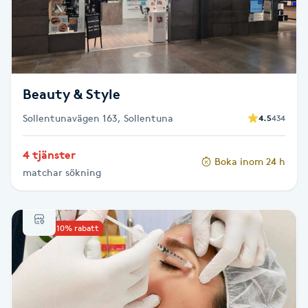
LED-ljusterapi
Liktornar
Beauty & Style
LPG
Sollentunavägen 163, Sollentuna
4.5
434
LPG-behandling
4 tjänster
Boka inom 24 h
matchar sökning
LPG-massage
Luggklippning
Upp till 10% rabatt
Lymfmassage
Läpptatuering