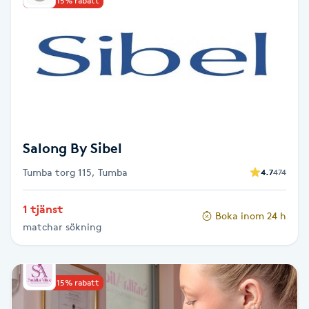
Upp till 15% rabatt
Kinesiologi
Kinesisk medicin
Kiropraktik
Klangmassage
Salong By Sibel
Tumba torg 115, Tumba
Klippning
4.7
474
1 tjänst
Klippning & Slingor
Boka inom 24 h
matchar sökning
Klippning ungdom
Upp till 15% rabatt
Koppningsmassage