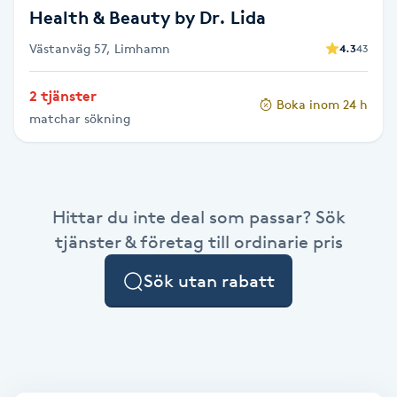
Health & Beauty by Dr. Lida
Nagelförlängning gelé
Västanväg 57, Limhamn
4.3
43
Nagelförlängning glasfiber
2 tjänster
Boka inom 24 h
matchar sökning
Nagelförlängning silke
Nagelförstärkning
Hittar du inte deal som passar? Sök
Nagelklippning
tjänster & företag till ordinarie pris
Sök utan rabatt
Nagelsvamp
Nageltrång
Nagelvård