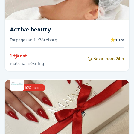
M
Makeup
Active beauty
Manikyr & Pedikyr
Torpagatan 1, Göteborg
4.1
28
1 tjänst
Massage
Boka inom 24 h
matchar sökning
Medial vägledning
Upp till 10% rabatt
Medicinsk massage
Meditation
Medium