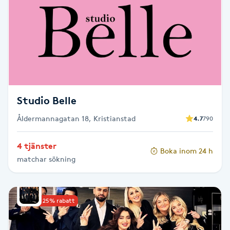
Brynformning
Brynfärgning
Brynplockning
Studio Belle
Bröllopsuppsättning
Åldermannagatan 18, Kristianstad
4.7
790
C
Celluliter
4 tjänster
Boka inom 24 h
matchar sökning
Coachning
Upp till 25% rabatt
Color correction