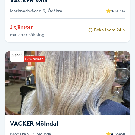
VACKER Väla
Föning
Marknadsvägen 9, Ödåkra
4.8
11413
G
2 tjänster
Gel naglar
Boka inom 24 h
matchar sökning
Gelenaglar
Upp till 15% rabatt
Gellack
Gellack med förstärkning
Gravidmassage
Gravidyoga
VACKER Mölndal
Gruppträning
Brogatan 17, Mölndal
4.8
6460