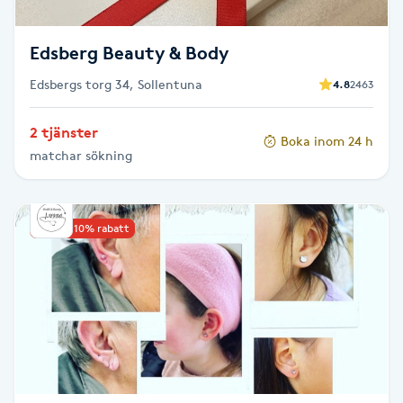
Megavolymfransar
Edsberg Beauty & Body
Melasma
Edsbergs torg 34, Sollentuna
4.8
2463
Mesoterapi
2 tjänster
Boka inom 24 h
matchar sökning
MicroPen
Microshading
Upp till 10% rabatt
Mixfransar
N
Nagelförlängning
Nagelförlängning akryl