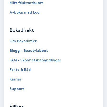
Olaplexbehandling
Mitt friskvårdskort
Avboka med kod
Ombre
Ombre brows
Bokadirekt
Om Bokadirekt
Ombre naglar
Blogg - Beautylabbet
Optiker
FAQ - Skönhetsbehandlingar
Ortobionomi
Fakta & Råd
Karriär
Ortopedi
Support
Osteopati
P
Villkor