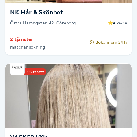
Fransk manikyr
NK Hår & Skönhet
Fransrengöring
Östra Hamngatan 42, Göteborg
4.9
4754
2 tjänster
Frekvensterapi
Boka inom 24 h
matchar sökning
Friskvård
Upp till 15% rabatt
Friskvårdsmassage
Frisör
Funktionsanalys
Färgning