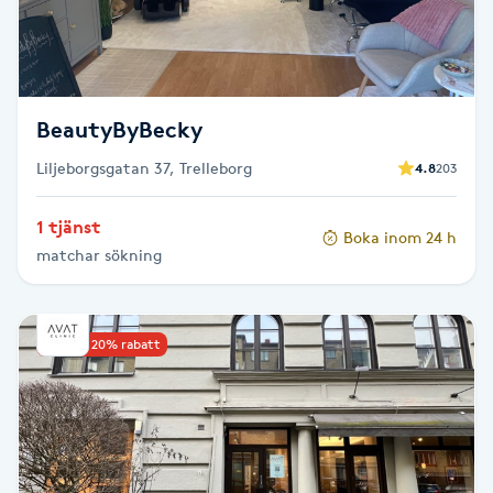
F
Face framing
BeautyByBecky
Faceliftmassage
Liljeborgsgatan 37, Trelleborg
4.8
203
Fet hårbotten
1 tjänst
Boka inom 24 h
matchar sökning
Fettreducering
Fibromassage
Upp till 20% rabatt
Fillers
Fotmassage