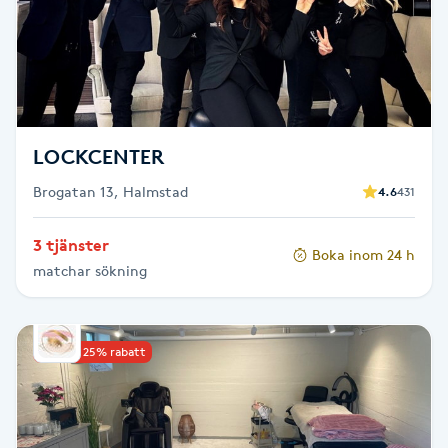
Cryoterapi
D
Damklippning
Dermapen
LOCKCENTER
Brogatan 13, Halmstad
4.6
431
Diamantslipning
E
3 tjänster
Boka inom 24 h
matchar sökning
Enzympeeling
Extensions
Upp till 25% rabatt
Extensions borttagning
Eyeliner-tatuering