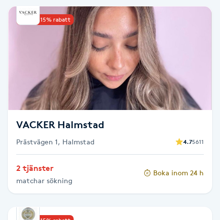
IPL hårborttagning
Upp till 15% rabatt
IR-massage
J
Japansk massage
K
VACKER Halmstad
K18
Prästvägen 1, Halmstad
4.7
5611
Katun fransar
2 tjänster
Boka inom 24 h
Kemisk peeling
matchar sökning
Keratinbehandling