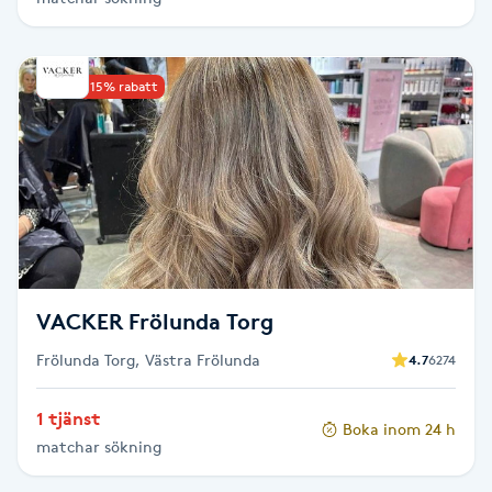
Hårborttagning
Hårbottenbehandling
Upp till 15% rabatt
Hårförlängning
Hårvård
Hälsa
VACKER Frölunda Torg
Hälsprickor
I
Frölunda Torg, Västra Frölunda
4.7
6274
Idrottsmassage
1 tjänst
Boka inom 24 h
matchar sökning
IPL