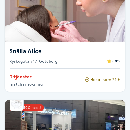
Kosmetisk tatuering
Kostrådgivning
Kroppsinpackning
Snälla Alice
Kroppspeeling
Kyrkogatan 17, Göteborg
5.0
27
Käkledsbehandling
9 tjänster
Boka inom 24 h
matchar sökning
Kärlbehandling
L
Upp till 10% rabatt
Laserbehandling
Lashlift Keratin