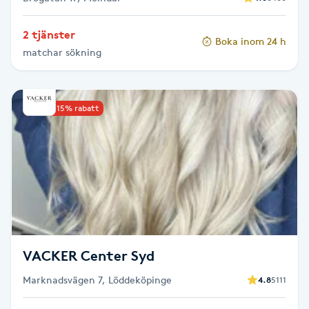
Gua Sha-massage
2 tjänster
Boka inom 24 h
H
matchar sökning
Hatha Yoga
Upp till 15% rabatt
Headspa
Healing
Herrklippning
HIFU
VACKER Center Syd
Hollywood Peel
Marknadsvägen 7, Löddeköpinge
4.8
5111