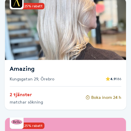
Upp till 25% rabatt
Babylights
Balayage
Bambumassage
Barber
Amazing
Barnklippning
Kungsgatan 29, Örebro
4.9
186
BIAB
2 tjänster
Boka inom 24 h
matchar sökning
Blowout
Bottenfärg
Upp till 25% rabatt