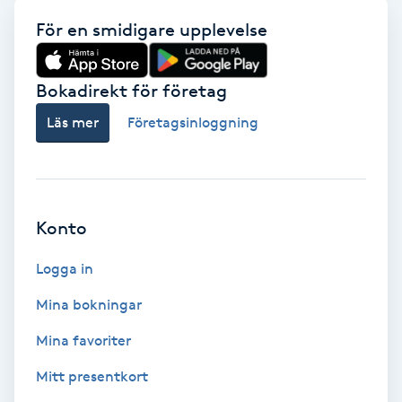
För en smidigare upplevelse
Naglar borttagning
Bokadirekt för företag
Naglar reparation
Läs mer
Företagsinloggning
Naprapati
Navelpiercing
Konto
NBE-massage
Logga in
Ny frisyr
Mina bokningar
O
Mina favoriter
Olaplex
Mitt presentkort