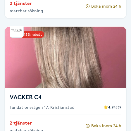
2 tjänster
Hot Stone Massage
Boka inom 24 h
matchar sökning
Hot yoga
Upp till 15% rabatt
Hudföryngring
Huduppstramning
Hudvård
Hyaluronsyra
VACKER C4
Hyperhidros
Fundationsvägen 17, Kristianstad
4.7
4539
Hypnos
2 tjänster
Boka inom 24 h
matchar sökning