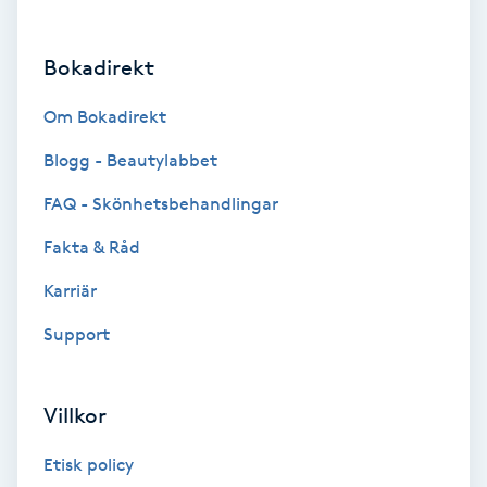
Brynformning
Bokadirekt
Brynfärgning
Om Bokadirekt
Brynplockning
Blogg - Beautylabbet
FAQ - Skönhetsbehandlingar
Bröllopsuppsättning
Fakta & Råd
C
Karriär
Celluliter
Support
Coachning
Villkor
Color correction
Etisk policy