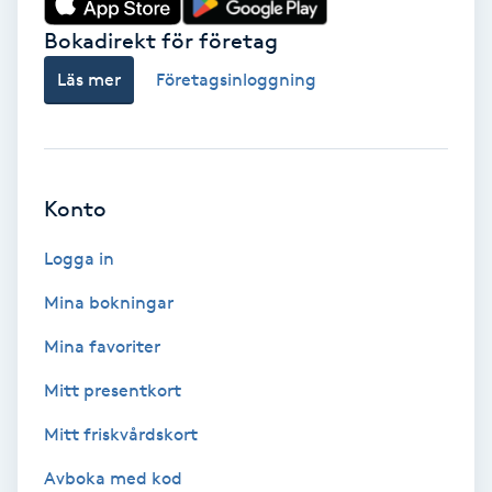
Bokadirekt för företag
Babylights
Läs mer
Företagsinloggning
Balayage
Bambumassage
Konto
Barber
Logga in
Barnklippning
Mina bokningar
BIAB
Mina favoriter
Mitt presentkort
Blowout
Mitt friskvårdskort
Bottenfärg
Avboka med kod