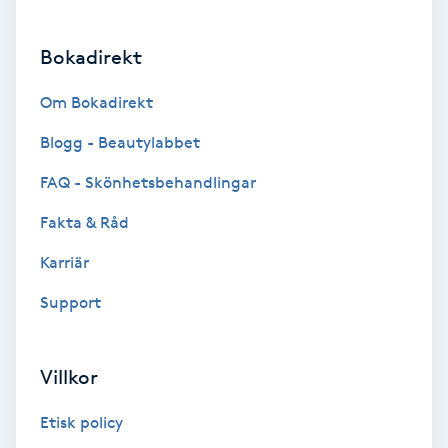
Brynformning
Bokadirekt
Brynfärgning
Om Bokadirekt
Blogg - Beautylabbet
Brynplockning
FAQ - Skönhetsbehandlingar
Bröllopsuppsättning
Fakta & Råd
C
Karriär
Celluliter
Support
Coachning
Villkor
Color correction
Etisk policy