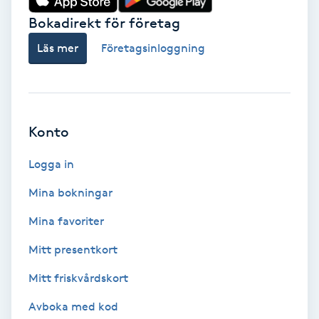
Bokadirekt för företag
Babylights
Läs mer
Företagsinloggning
Balayage
Bambumassage
Konto
Barber
Logga in
Barnklippning
Mina bokningar
Mina favoriter
BIAB
Mitt presentkort
Blowout
Mitt friskvårdskort
Bottenfärg
Avboka med kod