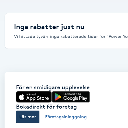
Alternativmedicin
Andningsmassage
Inga rabatter just nu
Vi hittade tyvärr inga rabatterade tider för "Power Yog
Ansiktslyft utan kirurgi
Aromamassage
Ashtanga Yoga
Ayurveda
För en smidigare upplevelse
Ayurvedisk Massage
Bokadirekt för företag
Läs mer
Företagsinloggning
Ansiktsbehandling djuprengörande
B