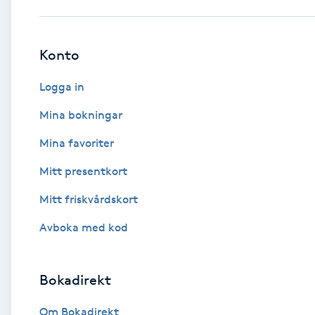
Babylights
Konto
Balayage
Logga in
Bambumassage
Mina bokningar
Mina favoriter
Barber
Mitt presentkort
Barnklippning
Mitt friskvårdskort
BIAB
Avboka med kod
Blowout
Bokadirekt
Bottenfärg
Om Bokadirekt