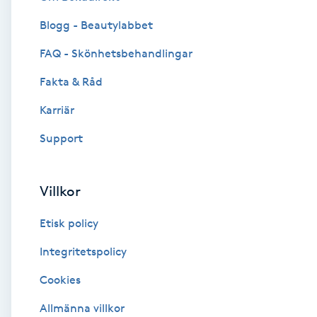
Blogg - Beautylabbet
Brynformning
FAQ - Skönhetsbehandlingar
Brynfärgning
Fakta & Råd
Brynplockning
Karriär
Support
Bröllopsuppsättning
C
Villkor
Celluliter
Etisk policy
Coachning
Integritetspolicy
Cookies
Color correction
Allmänna villkor