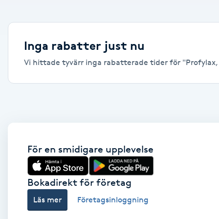
Alternativmedicin
Andningsmassage
Inga rabatter just nu
Vi hittade tyvärr inga rabatterade tider för "Profylax,
Ansiktslyft utan kirurgi
Aromamassage
Ashtanga Yoga
Ayurveda
För en smidigare upplevelse
Ayurvedisk Massage
Bokadirekt för företag
Läs mer
Företagsinloggning
Ansiktsbehandling djuprengörande
B