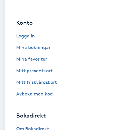
Babylights
Konto
Balayage
Logga in
Bambumassage
Mina bokningar
Mina favoriter
Barber
Mitt presentkort
Barnklippning
Mitt friskvårdskort
BIAB
Avboka med kod
Blowout
Bokadirekt
Bottenfärg
Om Bokadirekt