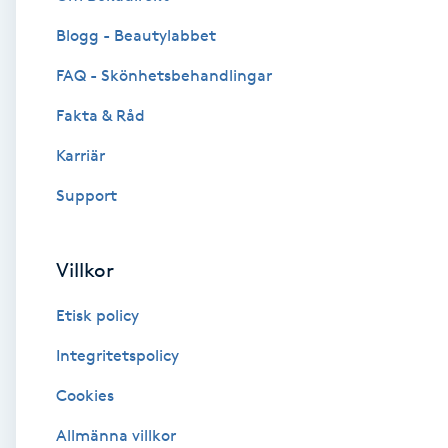
Blogg - Beautylabbet
Brynformning
FAQ - Skönhetsbehandlingar
Brynfärgning
Fakta & Råd
Brynplockning
Karriär
Support
Bröllopsuppsättning
C
Villkor
Celluliter
Etisk policy
Coachning
Integritetspolicy
Cookies
Color correction
Allmänna villkor