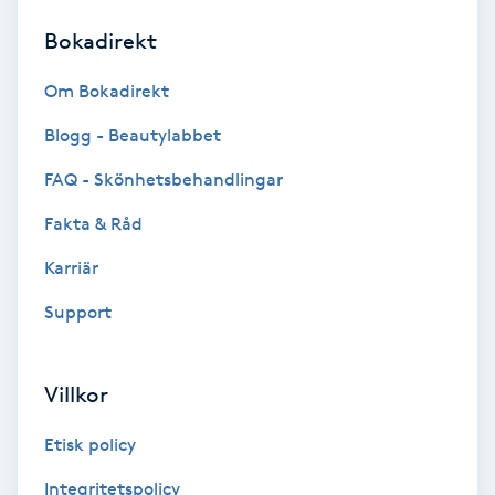
Bokadirekt
Brynformning
Om Bokadirekt
Brynfärgning
Blogg - Beautylabbet
Brynplockning
FAQ - Skönhetsbehandlingar
Fakta & Råd
Bröllopsuppsättning
C
Karriär
Support
Celluliter
Coachning
Villkor
Color correction
Etisk policy
Integritetspolicy