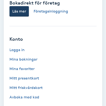
Bokadirekt för företag
Babylights
Läs mer
Företagsinloggning
Balayage
Bambumassage
Konto
Barber
Logga in
Mina bokningar
Barnklippning
Mina favoriter
BIAB
Mitt presentkort
Mitt friskvårdskort
Blowout
Avboka med kod
Bottenfärg