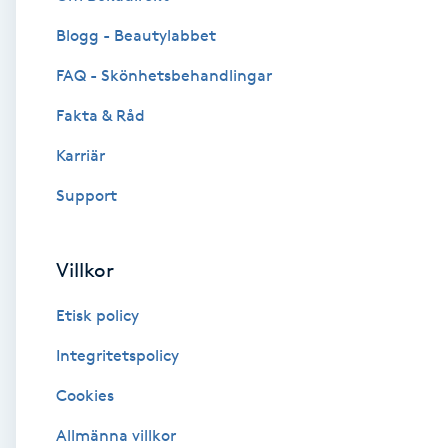
Blogg - Beautylabbet
Brynformning
FAQ - Skönhetsbehandlingar
Brynfärgning
Fakta & Råd
Brynplockning
Karriär
Support
Bröllopsuppsättning
C
Villkor
Celluliter
Etisk policy
Coachning
Integritetspolicy
Cookies
Color correction
Allmänna villkor