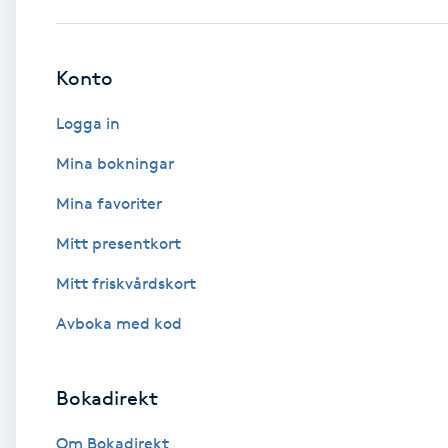
Babylights
Konto
Balayage
Logga in
Bambumassage
Mina bokningar
Mina favoriter
Barber
Mitt presentkort
Barnklippning
Mitt friskvårdskort
BIAB
Avboka med kod
Blowout
Bokadirekt
Bottenfärg
Om Bokadirekt