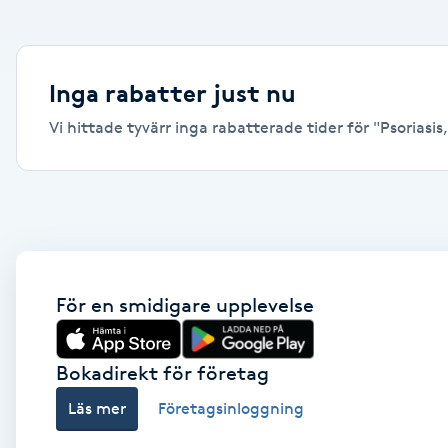
Alternativmedicin
Andningsmassage
Inga rabatter just nu
Vi hittade tyvärr inga rabatterade tider för "Psoriasis
Ansiktslyft utan kirurgi
Aromamassage
Ashtanga Yoga
Ayurveda
För en smidigare upplevelse
Ayurvedisk Massage
Bokadirekt för företag
Läs mer
Företagsinloggning
Ansiktsbehandling djuprengörande
B