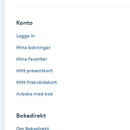
Babylights
Konto
Balayage
Logga in
Bambumassage
Mina bokningar
Mina favoriter
Barber
Mitt presentkort
Barnklippning
Mitt friskvårdskort
BIAB
Avboka med kod
Blowout
Bokadirekt
Bottenfärg
Om Bokadirekt