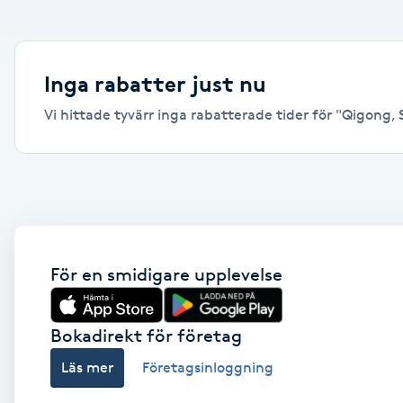
Alternativmedicin
Andningsmassage
Inga rabatter just nu
Vi hittade tyvärr inga rabatterade tider för "Qigong, S
Ansiktslyft utan kirurgi
Aromamassage
Ashtanga Yoga
Ayurveda
För en smidigare upplevelse
Ayurvedisk Massage
Bokadirekt för företag
Läs mer
Företagsinloggning
Ansiktsbehandling djuprengörande
B