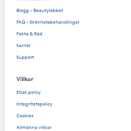
Blogg - Beautylabbet
Brynformning
FAQ - Skönhetsbehandlingar
Brynfärgning
Fakta & Råd
Brynplockning
Karriär
Support
Bröllopsuppsättning
C
Villkor
Celluliter
Etisk policy
Coachning
Integritetspolicy
Cookies
Color correction
Allmänna villkor