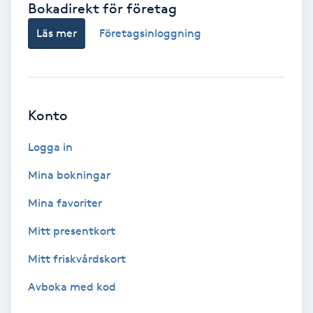
Bokadirekt för företag
Babylights
Läs mer
Företagsinloggning
Balayage
Bambumassage
Konto
Barber
Logga in
Mina bokningar
Barnklippning
Mina favoriter
BIAB
Mitt presentkort
Mitt friskvårdskort
Blowout
Avboka med kod
Bottenfärg