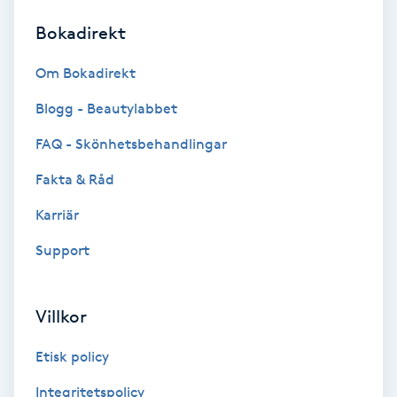
Bokadirekt
Brynformning
Om Bokadirekt
Brynfärgning
Blogg - Beautylabbet
Brynplockning
FAQ - Skönhetsbehandlingar
Fakta & Råd
Bröllopsuppsättning
C
Karriär
Support
Celluliter
Coachning
Villkor
Color correction
Etisk policy
Integritetspolicy