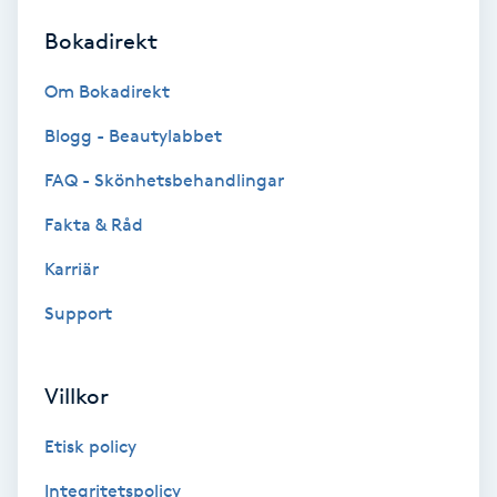
Bokadirekt
Brynformning
Om Bokadirekt
Brynfärgning
Blogg - Beautylabbet
Brynplockning
FAQ - Skönhetsbehandlingar
Fakta & Råd
Bröllopsuppsättning
C
Karriär
Support
Celluliter
Coachning
Villkor
Color correction
Etisk policy
Integritetspolicy