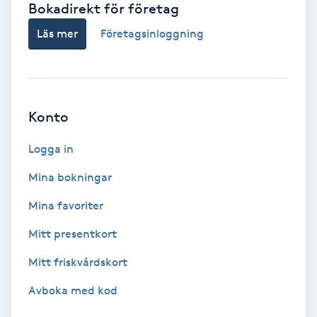
Bokadirekt för företag
Babylights
Läs mer
Företagsinloggning
Balayage
Bambumassage
Konto
Barber
Logga in
Mina bokningar
Barnklippning
Mina favoriter
BIAB
Mitt presentkort
Mitt friskvårdskort
Blowout
Avboka med kod
Bottenfärg