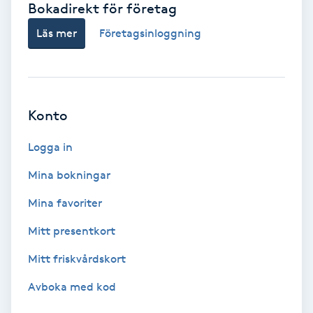
Bokadirekt för företag
Babylights
Läs mer
Företagsinloggning
Balayage
Bambumassage
Konto
Barber
Logga in
Mina bokningar
Barnklippning
Mina favoriter
BIAB
Mitt presentkort
Mitt friskvårdskort
Blowout
Avboka med kod
Bottenfärg