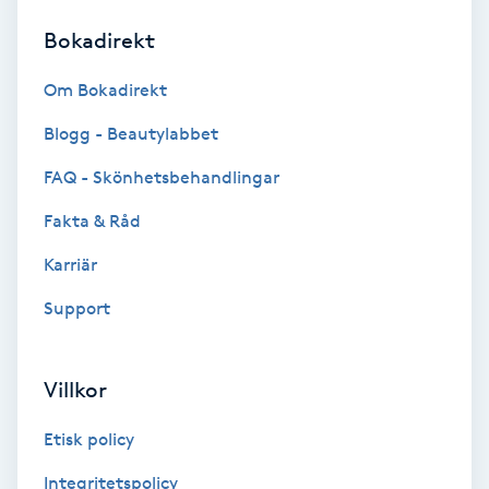
Bokadirekt
Brynformning
Om Bokadirekt
Brynfärgning
Blogg - Beautylabbet
Brynplockning
FAQ - Skönhetsbehandlingar
Fakta & Råd
Bröllopsuppsättning
C
Karriär
Support
Celluliter
Coachning
Villkor
Color correction
Etisk policy
Integritetspolicy