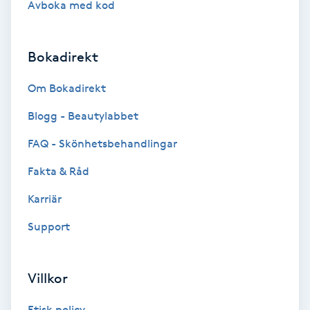
Avboka med kod
Brynformning
Bokadirekt
Brynfärgning
Om Bokadirekt
Brynplockning
Blogg - Beautylabbet
Bröllopsuppsättning
FAQ - Skönhetsbehandlingar
C
Fakta & Råd
Celluliter
Karriär
Support
Coachning
Color correction
Villkor
Etisk policy