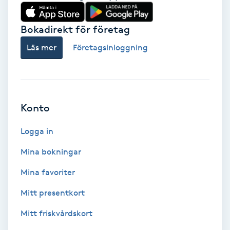
Babylights
Bokadirekt för företag
Balayage
Läs mer
Företagsinloggning
Bambumassage
Barber
Konto
Logga in
Barnklippning
Mina bokningar
BIAB
Mina favoriter
Blowout
Mitt presentkort
Mitt friskvårdskort
Bottenfärg