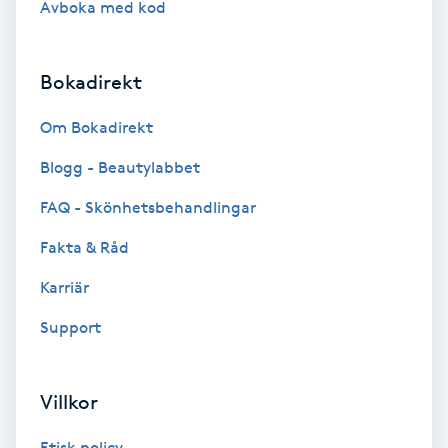
Avboka med kod
Brynformning
Bokadirekt
Brynfärgning
Om Bokadirekt
Brynplockning
Blogg - Beautylabbet
Bröllopsuppsättning
FAQ - Skönhetsbehandlingar
C
Fakta & Råd
Celluliter
Karriär
Support
Coachning
Color correction
Villkor
Etisk policy