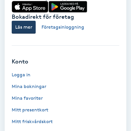
Babylights
Bokadirekt för företag
Balayage
Läs mer
Företagsinloggning
Bambumassage
Barber
Konto
Logga in
Barnklippning
Mina bokningar
BIAB
Mina favoriter
Blowout
Mitt presentkort
Mitt friskvårdskort
Bottenfärg