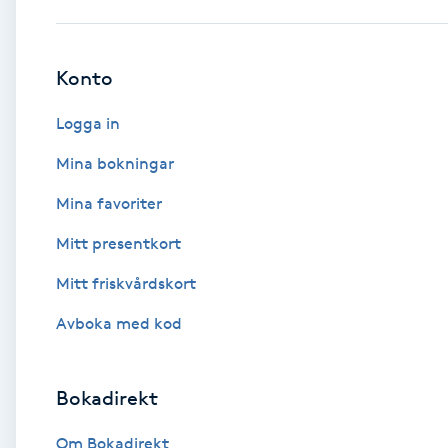
Babylights
Konto
Balayage
Logga in
Bambumassage
Mina bokningar
Mina favoriter
Barber
Mitt presentkort
Barnklippning
Mitt friskvårdskort
BIAB
Avboka med kod
Blowout
Bokadirekt
Bottenfärg
Om Bokadirekt