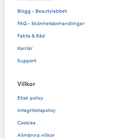
Blogg - Beautylabbet
Brynformning
FAQ - Skönhetsbehandlingar
Brynfärgning
Fakta & Råd
Brynplockning
Karriär
Support
Bröllopsuppsättning
C
Villkor
Celluliter
Etisk policy
Coachning
Integritetspolicy
Cookies
Color correction
Allmänna villkor