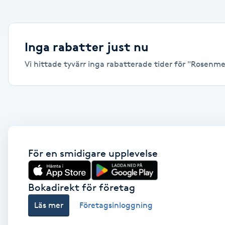
Alternativmedicin
Andningsmassage
Inga rabatter just nu
Vi hittade tyvärr inga rabatterade tider för "Rosenmet
Ansiktslyft utan kirurgi
Aromamassage
Ashtanga Yoga
Ayurveda
För en smidigare upplevelse
Ayurvedisk Massage
Bokadirekt för företag
Läs mer
Företagsinloggning
Ansiktsbehandling djuprengörande
B