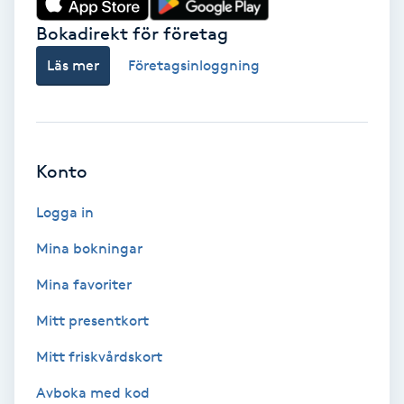
Bokadirekt för företag
Babylights
Läs mer
Företagsinloggning
Balayage
Bambumassage
Konto
Barber
Logga in
Barnklippning
Mina bokningar
BIAB
Mina favoriter
Mitt presentkort
Blowout
Mitt friskvårdskort
Bottenfärg
Avboka med kod