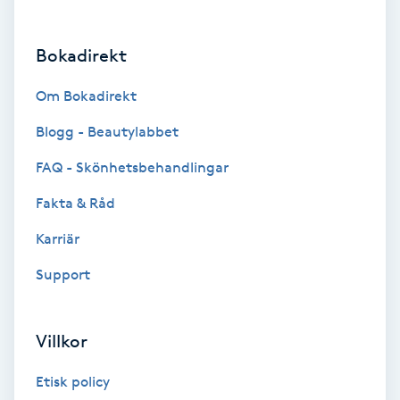
Brynformning
Bokadirekt
Brynfärgning
Om Bokadirekt
Brynplockning
Blogg - Beautylabbet
FAQ - Skönhetsbehandlingar
Bröllopsuppsättning
Fakta & Råd
C
Karriär
Celluliter
Support
Coachning
Villkor
Color correction
Etisk policy