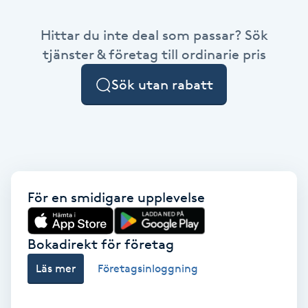
Babylights
Hittar du inte deal som passar? Sök
tjänster & företag till ordinarie pris
Balayage
Sök utan rabatt
Bambumassage
Barber
Barnklippning
För en smidigare upplevelse
BIAB
Bokadirekt för företag
Blowout
Läs mer
Företagsinloggning
Bottenfärg