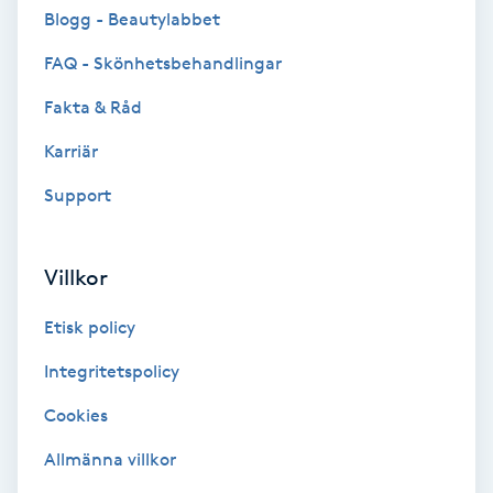
Cryoterapi
Blogg - Beautylabbet
D
FAQ - Skönhetsbehandlingar
Damklippning
Fakta & Råd
Karriär
Dermapen
Support
Diamantslipning
E
Villkor
Enzympeeling
Etisk policy
Extensions
Integritetspolicy
Cookies
Extensions borttagning
Allmänna villkor
Eyeliner-tatuering