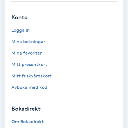
Brynformning
Konto
Brynfärgning
Logga in
Mina bokningar
Brynplockning
Mina favoriter
Bröllopsuppsättning
Mitt presentkort
C
Mitt friskvårdskort
Celluliter
Avboka med kod
Coachning
Bokadirekt
Color correction
Om Bokadirekt