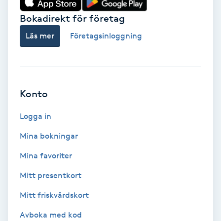
Bokadirekt för företag
Babylights
Läs mer
Företagsinloggning
Balayage
Bambumassage
Konto
Barber
Logga in
Barnklippning
Mina bokningar
BIAB
Mina favoriter
Mitt presentkort
Blowout
Mitt friskvårdskort
Bottenfärg
Avboka med kod