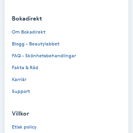
Brynformning
Bokadirekt
Brynfärgning
Om Bokadirekt
Brynplockning
Blogg - Beautylabbet
FAQ - Skönhetsbehandlingar
Bröllopsuppsättning
Fakta & Råd
C
Karriär
Celluliter
Support
Coachning
Villkor
Color correction
Etisk policy