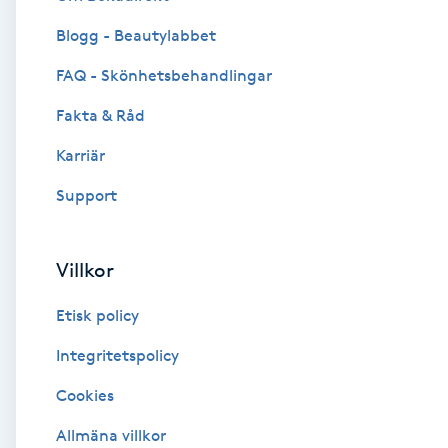
Blogg - Beautylabbet
Brynformning
FAQ - Skönhetsbehandlingar
Brynfärgning
Fakta & Råd
Brynplockning
Karriär
Support
Bröllopsuppsättning
C
Villkor
Celluliter
Etisk policy
Coachning
Integritetspolicy
Cookies
Color correction
Allmäna villkor