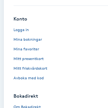
Babylights
Konto
Balayage
Logga in
Bambumassage
Mina bokningar
Mina favoriter
Barber
Mitt presentkort
Barnklippning
Mitt friskvårdskort
BIAB
Avboka med kod
Blowout
Bokadirekt
Bottenfärg
Om Bokadirekt