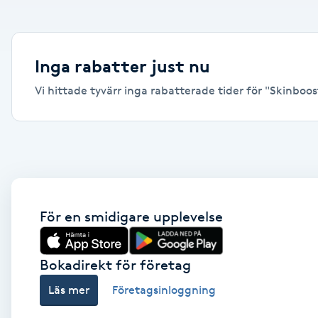
Alternativmedicin
Andningsmassage
Inga rabatter just nu
Vi hittade tyvärr inga rabatterade tider för "Skinboost
Ansiktslyft utan kirurgi
Aromamassage
Ashtanga Yoga
Ayurveda
För en smidigare upplevelse
Ayurvedisk Massage
Bokadirekt för företag
Läs mer
Företagsinloggning
Ansiktsbehandling djuprengörande
B