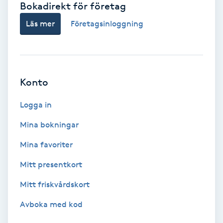
Bokadirekt för företag
Babylights
Läs mer
Företagsinloggning
Balayage
Bambumassage
Konto
Barber
Logga in
Mina bokningar
Barnklippning
Mina favoriter
BIAB
Mitt presentkort
Mitt friskvårdskort
Blowout
Avboka med kod
Bottenfärg