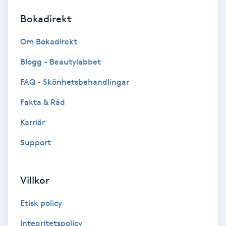
Bokadirekt
Brynformning
Om Bokadirekt
Brynfärgning
Blogg - Beautylabbet
Brynplockning
FAQ - Skönhetsbehandlingar
Fakta & Råd
Bröllopsuppsättning
C
Karriär
Support
Celluliter
Coachning
Villkor
Color correction
Etisk policy
Integritetspolicy