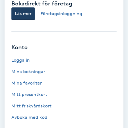
Bokadirekt för företag
Babylights
Läs mer
Företagsinloggning
Balayage
Bambumassage
Konto
Barber
Logga in
Mina bokningar
Barnklippning
Mina favoriter
BIAB
Mitt presentkort
Mitt friskvårdskort
Blowout
Avboka med kod
Bottenfärg