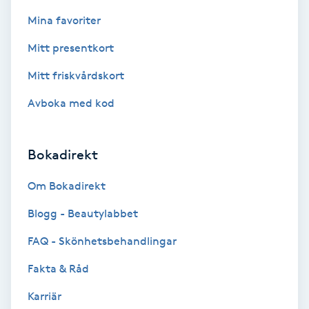
Fransk manikyr
Mina favoriter
Mitt presentkort
Fransrengöring
Mitt friskvårdskort
Frekvensterapi
Avboka med kod
Friskvård
Bokadirekt
Friskvårdsmassage
Om Bokadirekt
Frisör
Blogg - Beautylabbet
FAQ - Skönhetsbehandlingar
Funktionsanalys
Fakta & Råd
Färgning
Karriär