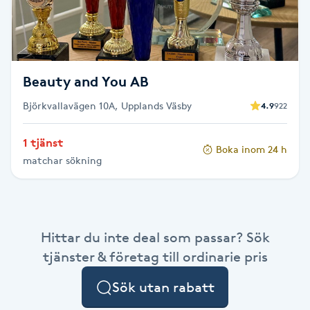
F
Face framing
Beauty and You AB
Faceliftmassage
Björkvallavägen 10A, Upplands Väsby
4.9
922
Fet hårbotten
1 tjänst
Boka inom 24 h
matchar sökning
Fettreducering
Fibromassage
Hittar du inte deal som passar? Sök
Fillers
tjänster & företag till ordinarie pris
Fotmassage
Sök utan rabatt