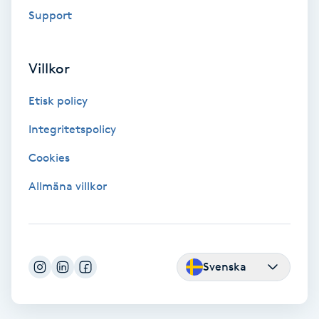
Föning
Support
G
Villkor
Gel naglar
Etisk policy
Gelenaglar
Integritetspolicy
Gellack
Cookies
Allmäna villkor
Gellack med förstärkning
Gravidmassage
Svenska
Gravidyoga
Gruppträning