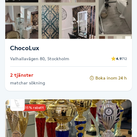
Cryoterapi
D
Damklippning
Dermapen
ChocoLux
Valhallavägen 80, Stockholm
4.9
712
Diamantslipning
E
2 tjänster
Boka inom 24 h
matchar sökning
Enzympeeling
Extensions
Upp till 15% rabatt
Extensions borttagning
Eyeliner-tatuering