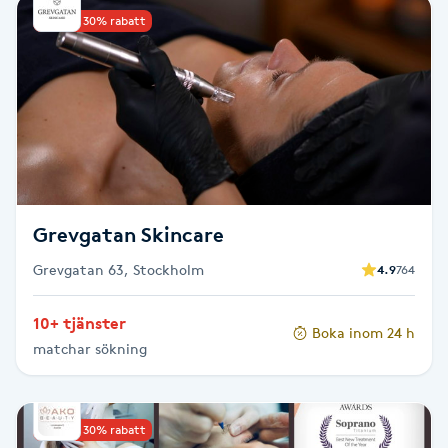
Upp till 30% rabatt
Babylights
Balayage
Bambumassage
Barber
Grevgatan Skincare
Barnklippning
Grevgatan 63, Stockholm
4.9
764
BIAB
10+ tjänster
Boka inom 24 h
matchar sökning
Blowout
Bottenfärg
Upp till 30% rabatt