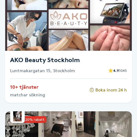
Brynformning
Brynfärgning
Brynplockning
AKO Beauty Stockholm
Bröllopsuppsättning
Luntmakargatan 15, Stockholm
4.9
1045
C
Celluliter
10+ tjänster
Boka inom 24 h
matchar sökning
Coachning
Upp till 20% rabatt
Color correction