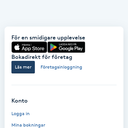
Fotsvamp
Fotvård
För en smidigare upplevelse
Fransar
Fransborttagning
Bokadirekt för företag
Läs mer
Företagsinloggning
Fransfärgning
Fransförlängning
Konto
Fransförlängning Megavolym
Logga in
Fransförlängning Volym
Mina bokningar