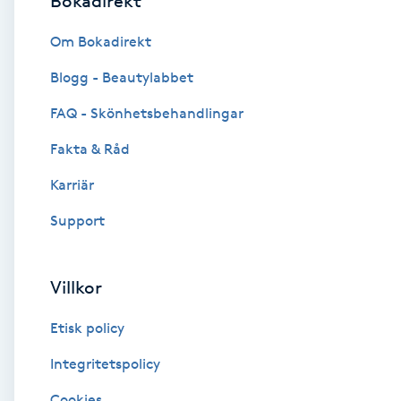
Bokadirekt
Brynformning
Om Bokadirekt
Blogg - Beautylabbet
Brynfärgning
FAQ - Skönhetsbehandlingar
Brynplockning
Fakta & Råd
Karriär
Bröllopsuppsättning
C
Support
Celluliter
Villkor
Coachning
Etisk policy
Color correction
Integritetspolicy
Cookies