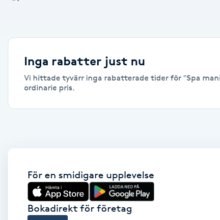
Alternativmedicin
Andningsmassage
Inga rabatter just nu
Ansiktslyft utan kirurgi
Vi hittade tyvärr inga rabatterade tider för "Spa mani
ordinarie pris.
Aromamassage
Ashtanga Yoga
Ayurveda
För en smidigare upplevelse
Ayurvedisk Massage
Ansiktsbehandling djuprengörande
Bokadirekt för företag
B