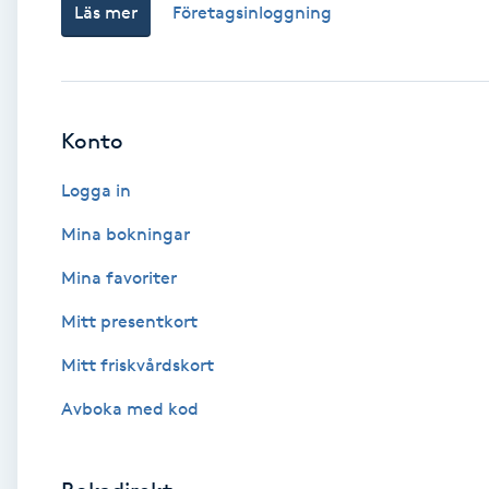
Läs mer
Företagsinloggning
Babylights
Balayage
Konto
Bambumassage
Logga in
Barber
Mina bokningar
Mina favoriter
Barnklippning
Mitt presentkort
BIAB
Mitt friskvårdskort
Avboka med kod
Blowout
Bottenfärg