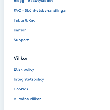
Blogg - Beautylabbet
Cryoterapi
FAQ - Skönhetsbehandlingar
D
Fakta & Råd
Damklippning
Karriär
Dermapen
Support
Diamantslipning
Villkor
E
Etisk policy
Enzympeeling
Integritetspolicy
Extensions
Cookies
Extensions borttagning
Allmäna villkor