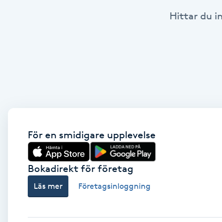
Hittar du i
Babylights
Balayage
Bambumassage
Barber
Barnklippning
För en smidigare upplevelse
BIAB
Bokadirekt för företag
Läs mer
Företagsinloggning
Blowout
Bottenfärg