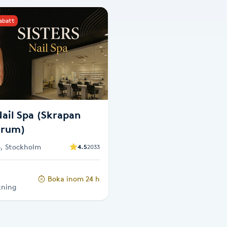
rabatt
Nail Spa (Skrapan
trum)
, Stockholm
4.5
2033
Boka inom 24 h
kning