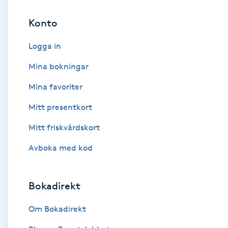
Konto
Brynformning
Logga in
Brynfärgning
Mina bokningar
Brynplockning
Mina favoriter
Mitt presentkort
Bröllopsuppsättning
C
Mitt friskvårdskort
Avboka med kod
Celluliter
Coachning
Bokadirekt
Color correction
Om Bokadirekt