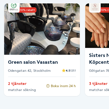
Alternativmedicin
Upp till 10% rabatt
Upp till 10% 
Andningsmassage
Ansiktslyft utan kirurgi
Aromamassage
Sisters 
Ashtanga Yoga
Green salon Vasastan
Köpcen
Odengatan 42, Stockholm
Götgatan 76
4.5
1251
Ayurveda
2 tjänster
3 tjänster
Boka inom 24 h
Ayurvedisk Massage
matchar sökning
matchar sö
Ansiktsbehandling djuprengörande
B