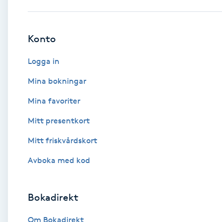
Babylights
Konto
Balayage
Logga in
Bambumassage
Mina bokningar
Mina favoriter
Barber
Mitt presentkort
Barnklippning
Mitt friskvårdskort
BIAB
Avboka med kod
Blowout
Bokadirekt
Bottenfärg
Om Bokadirekt