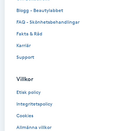
Blogg - Beautylabbet
Brynformning
FAQ - Skönhetsbehandlingar
Brynfärgning
Fakta & Råd
Brynplockning
Karriär
Support
Bröllopsuppsättning
C
Villkor
Celluliter
Etisk policy
Coachning
Integritetspolicy
Cookies
Color correction
Allmänna villkor