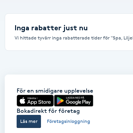
Alternativmedicin
Andningsmassage
Inga rabatter just nu
Vi hittade tyvärr inga rabatterade tider för "Spa, Lilj
Ansiktslyft utan kirurgi
Aromamassage
Ashtanga Yoga
Ayurveda
För en smidigare upplevelse
Ayurvedisk Massage
Bokadirekt för företag
Läs mer
Företagsinloggning
Ansiktsbehandling djuprengörande
B