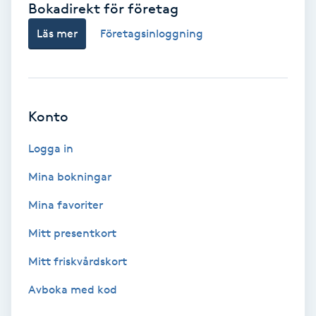
Bokadirekt för företag
Babylights
Läs mer
Företagsinloggning
Balayage
Bambumassage
Konto
Barber
Logga in
Mina bokningar
Barnklippning
Mina favoriter
BIAB
Mitt presentkort
Mitt friskvårdskort
Blowout
Avboka med kod
Bottenfärg