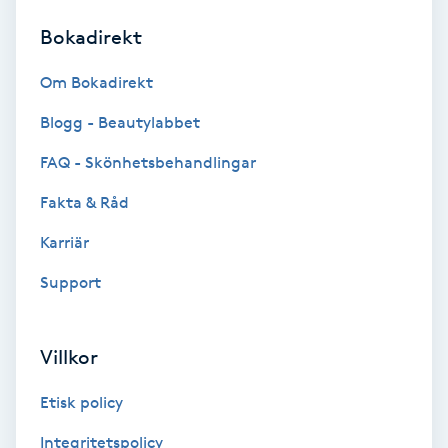
Bokadirekt
Brynformning
Om Bokadirekt
Brynfärgning
Blogg - Beautylabbet
Brynplockning
FAQ - Skönhetsbehandlingar
Fakta & Råd
Bröllopsuppsättning
C
Karriär
Support
Celluliter
Coachning
Villkor
Color correction
Etisk policy
Integritetspolicy