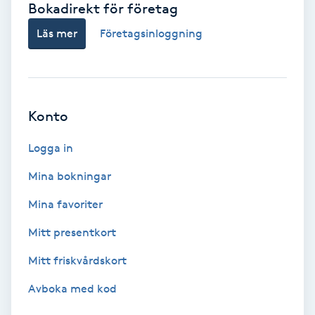
Bokadirekt för företag
Babylights
Läs mer
Företagsinloggning
Balayage
Bambumassage
Konto
Barber
Logga in
Mina bokningar
Barnklippning
Mina favoriter
BIAB
Mitt presentkort
Mitt friskvårdskort
Blowout
Avboka med kod
Bottenfärg