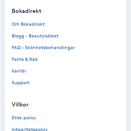
Bokadirekt
Brynformning
Om Bokadirekt
Brynfärgning
Blogg - Beautylabbet
Brynplockning
FAQ - Skönhetsbehandlingar
Fakta & Råd
Bröllopsuppsättning
C
Karriär
Support
Celluliter
Coachning
Villkor
Color correction
Etisk policy
Integritetspolicy