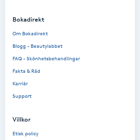
Brynformning
Bokadirekt
Brynfärgning
Om Bokadirekt
Brynplockning
Blogg - Beautylabbet
FAQ - Skönhetsbehandlingar
Bröllopsuppsättning
Fakta & Råd
C
Karriär
Celluliter
Support
Coachning
Villkor
Color correction
Etisk policy