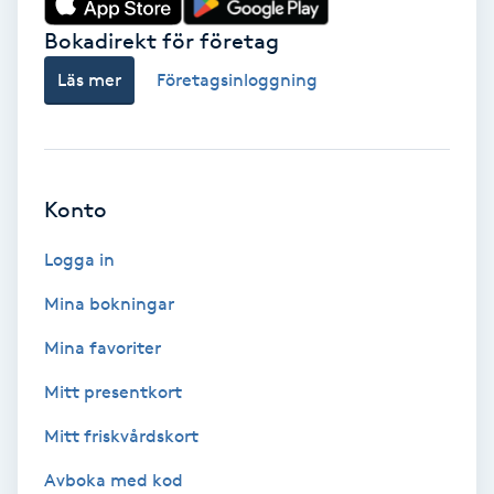
Bokadirekt för företag
Babylights
Läs mer
Företagsinloggning
Balayage
Bambumassage
Konto
Barber
Logga in
Barnklippning
Mina bokningar
BIAB
Mina favoriter
Mitt presentkort
Blowout
Mitt friskvårdskort
Bottenfärg
Avboka med kod