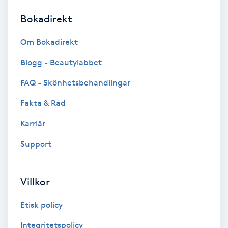
Bokadirekt
Brynformning
Om Bokadirekt
Brynfärgning
Blogg - Beautylabbet
Brynplockning
FAQ - Skönhetsbehandlingar
Fakta & Råd
Bröllopsuppsättning
C
Karriär
Support
Celluliter
Coachning
Villkor
Color correction
Etisk policy
Integritetspolicy