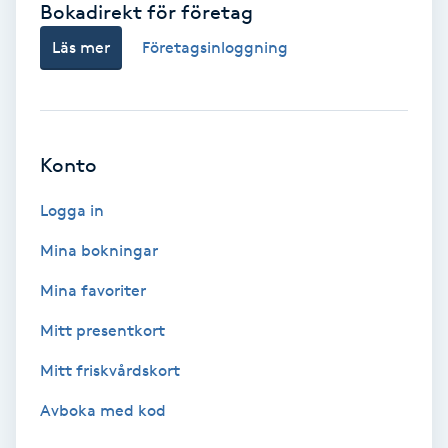
Bokadirekt för företag
Babylights
Läs mer
Företagsinloggning
Balayage
Bambumassage
Konto
Barber
Logga in
Mina bokningar
Barnklippning
Mina favoriter
BIAB
Mitt presentkort
Mitt friskvårdskort
Blowout
Avboka med kod
Bottenfärg