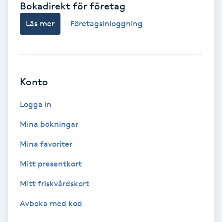
Bokadirekt för företag
Babylights
Läs mer
Företagsinloggning
Balayage
Bambumassage
Konto
Barber
Logga in
Mina bokningar
Barnklippning
Mina favoriter
BIAB
Mitt presentkort
Mitt friskvårdskort
Blowout
Avboka med kod
Bottenfärg