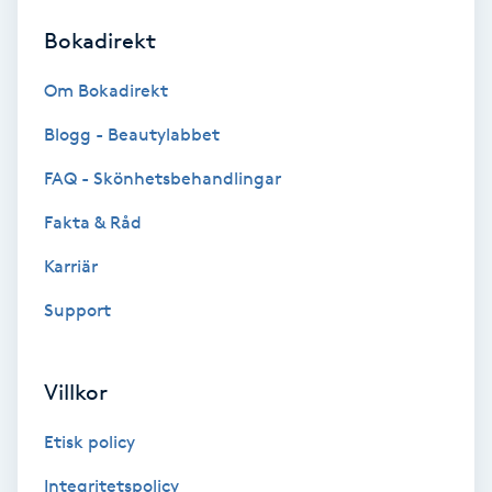
Bokadirekt
Brynformning
Om Bokadirekt
Brynfärgning
Blogg - Beautylabbet
Brynplockning
FAQ - Skönhetsbehandlingar
Fakta & Råd
Bröllopsuppsättning
C
Karriär
Support
Celluliter
Coachning
Villkor
Color correction
Etisk policy
Integritetspolicy