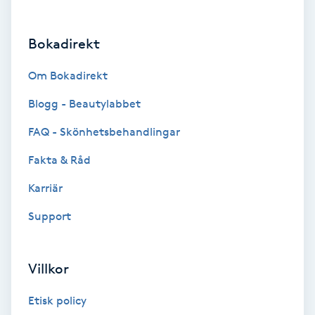
Brynformning
Bokadirekt
Brynfärgning
Om Bokadirekt
Brynplockning
Blogg - Beautylabbet
FAQ - Skönhetsbehandlingar
Bröllopsuppsättning
Fakta & Råd
C
Karriär
Celluliter
Support
Coachning
Villkor
Color correction
Etisk policy