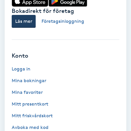
Bokadirekt för företag
Babylights
Läs mer
Företagsinloggning
Balayage
Bambumassage
Konto
Barber
Logga in
Barnklippning
Mina bokningar
BIAB
Mina favoriter
Mitt presentkort
Blowout
Mitt friskvårdskort
Bottenfärg
Avboka med kod