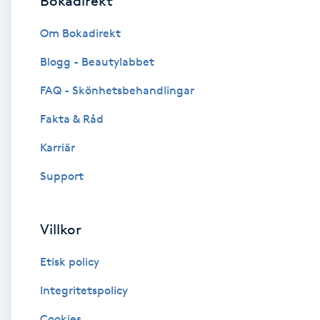
Bokadirekt
Brynformning
Om Bokadirekt
Blogg - Beautylabbet
Brynfärgning
FAQ - Skönhetsbehandlingar
Brynplockning
Fakta & Råd
Karriär
Bröllopsuppsättning
C
Support
Celluliter
Villkor
Coachning
Etisk policy
Color correction
Integritetspolicy
Cookies