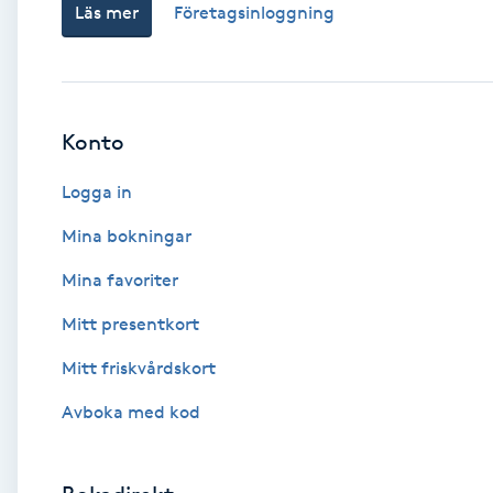
Läs mer
Företagsinloggning
Babylights
Balayage
Konto
Bambumassage
Logga in
Barber
Mina bokningar
Mina favoriter
Barnklippning
Mitt presentkort
BIAB
Mitt friskvårdskort
Avboka med kod
Blowout
Bottenfärg