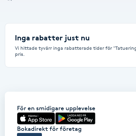
Alternativmedicin
Andningsmassage
Inga rabatter just nu
Ansiktslyft utan kirurgi
Vi hittade tyvärr inga rabatterade tider för "Tatuerin
pris.
Aromamassage
Ashtanga Yoga
Ayurveda
För en smidigare upplevelse
Ayurvedisk Massage
Ansiktsbehandling djuprengörande
Bokadirekt för företag
B