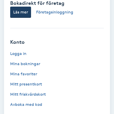
Bokadirekt för företag
Babylights
Läs mer
Företagsinloggning
Balayage
Bambumassage
Konto
Barber
Logga in
Mina bokningar
Barnklippning
Mina favoriter
BIAB
Mitt presentkort
Mitt friskvårdskort
Blowout
Avboka med kod
Bottenfärg