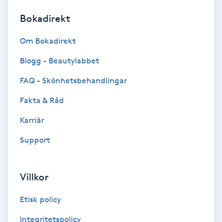
Bokadirekt
Brynformning
Om Bokadirekt
Brynfärgning
Blogg - Beautylabbet
Brynplockning
FAQ - Skönhetsbehandlingar
Fakta & Råd
Bröllopsuppsättning
C
Karriär
Support
Celluliter
Coachning
Villkor
Color correction
Etisk policy
Integritetspolicy