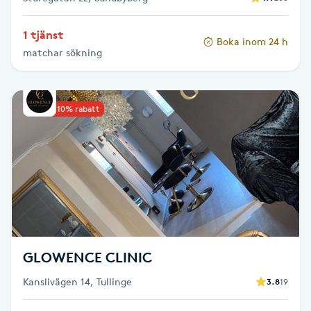
Gua Sha-massage
1 tjänst
Boka inom 24 h
H
matchar sökning
Hatha Yoga
Upp till 10% rabatt
Headspa
Healing
Herrklippning
HIFU
GLOWENCE CLINIC
Hollywood Peel
Kanslivägen 14, Tullinge
3.8
19