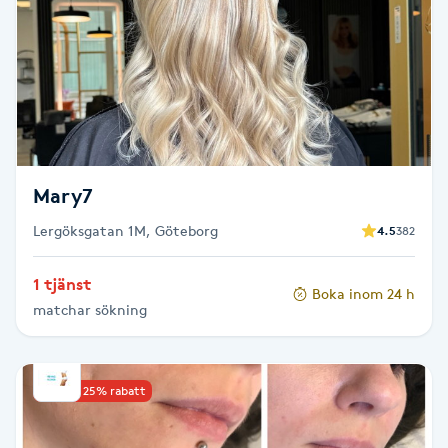
Brynformning
Brynfärgning
Brynplockning
Mary7
Bröllopsuppsättning
Lergöksgatan 1M, Göteborg
4.5
382
C
Celluliter
1 tjänst
Boka inom 24 h
matchar sökning
Coachning
Upp till 25% rabatt
Color correction