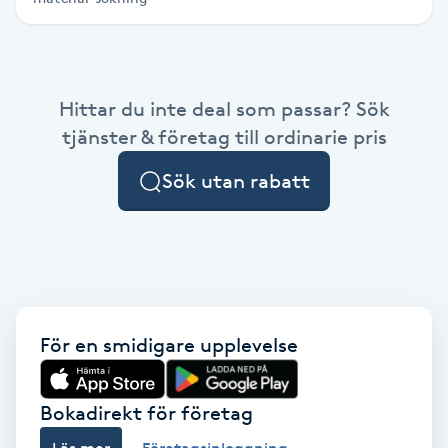
Hårborttagning
Hårbottenbehandling
Hittar du inte deal som passar? Sök
Hårförlängning
tjänster & företag till ordinarie pris
Sök utan rabatt
Hårvård
Hälsa
Hälsprickor
I
För en smidigare upplevelse
Idrottsmassage
Bokadirekt för företag
IPL