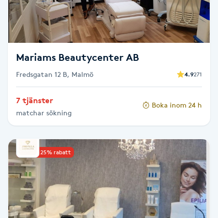
F
Face framing
Mariams Beautycenter AB
Faceliftmassage
Fredsgatan 12 B, Malmö
4.9
271
Fet hårbotten
7 tjänster
Boka inom 24 h
matchar sökning
Fettreducering
Fibromassage
Upp till 25% rabatt
Fillers
Fotmassage