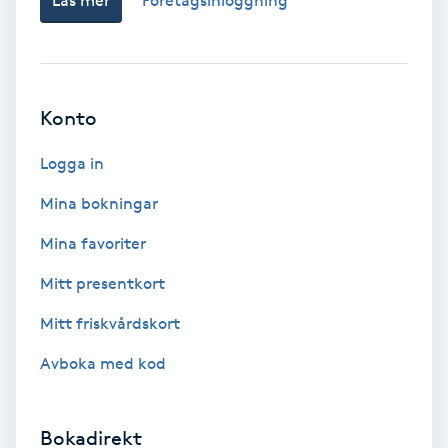
Läs mer
Företagsinloggning
IPL hårborttagning
IR-massage
Konto
J
Logga in
Japansk massage
K
Mina bokningar
Mina favoriter
K18
Mitt presentkort
Katun fransar
Mitt friskvårdskort
Kemisk peeling
Avboka med kod
Keratinbehandling
Bokadirekt