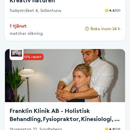
Kreativ naturen
Föning
Tusbystråket 4, Sollentuna
4.6
300
G
1 tjänst
Gel naglar
Boka inom 24 h
matchar sökning
Gelenaglar
Upp till 10% rabatt
Gellack
Gellack med förstärkning
Gravidmassage
Franklin Klinik AB - Holistisk
Gravidyoga
Behandling,Fysiopraktor,Kinesiologi,Medi
massageterapi
Gruppträning
Sturegatan 22, Sundbyberg
4.9
208