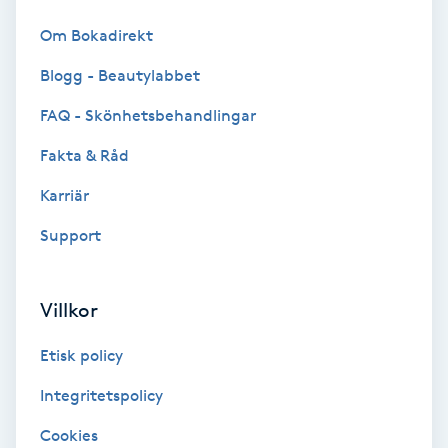
Kinesiologi
Om Bokadirekt
Blogg - Beautylabbet
Kinesisk medicin
FAQ - Skönhetsbehandlingar
Kiropraktik
Fakta & Råd
Klangmassage
Karriär
Support
Klippning
Klippning & Slingor
Villkor
Etisk policy
Klippning ungdom
Integritetspolicy
Koppningsmassage
Cookies