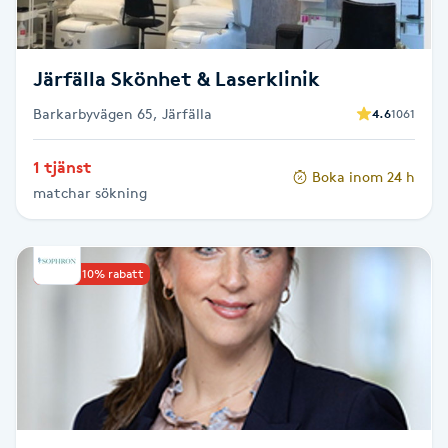
Fotsvamp
Fotvård
Järfälla Skönhet & Laserklinik
Barkarbyvägen 65, Järfälla
4.6
1061
Fransar
1 tjänst
Boka inom 24 h
Fransborttagning
matchar sökning
Fransfärgning
Upp till 10% rabatt
Fransförlängning
Fransförlängning Megavolym
Fransförlängning Volym