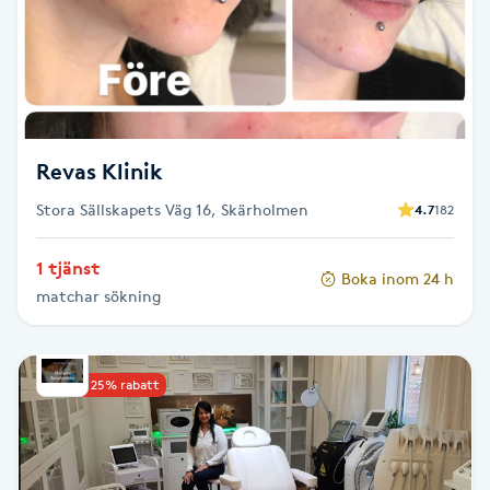
Cryoterapi
D
Damklippning
Dermapen
Revas Klinik
Stora Sällskapets Väg 16, Skärholmen
4.7
182
Diamantslipning
E
1 tjänst
Boka inom 24 h
matchar sökning
Enzympeeling
Extensions
Upp till 25% rabatt
Extensions borttagning
Eyeliner-tatuering