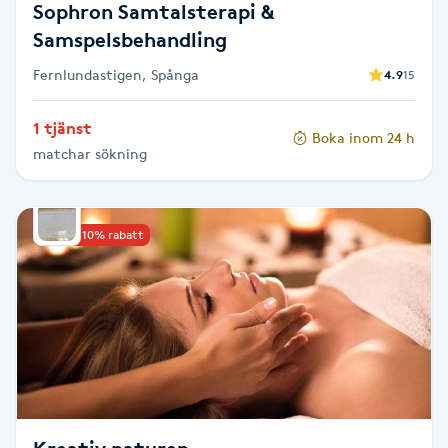
Sophron Samtalsterapi &
Fransk manikyr
Samspelsbehandling
Fransrengöring
Fernlundastigen, Spånga
4.9
15
1 tjänst
Frekvensterapi
Boka inom 24 h
matchar sökning
Friskvård
Upp till 10% rabatt
Friskvårdsmassage
Frisör
Funktionsanalys
Färgning