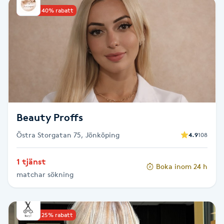
Upp till 40% rabatt
Babylights
Balayage
Bambumassage
Barber
Beauty Proffs
Barnklippning
Östra Storgatan 75, Jönköping
4.9
108
BIAB
1 tjänst
Boka inom 24 h
matchar sökning
Blowout
Bottenfärg
Upp till 25% rabatt