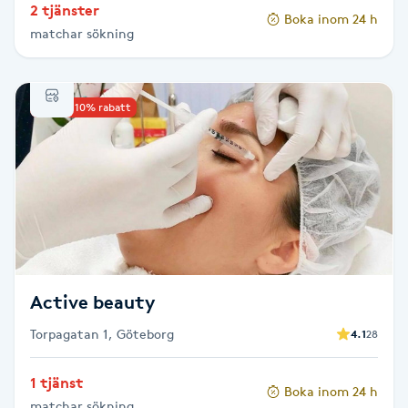
2 tjänster
Hot Stone Massage
Boka inom 24 h
matchar sökning
Hot yoga
Upp till 10% rabatt
Hudföryngring
Huduppstramning
Hudvård
Hyaluronsyra
Active beauty
Hyperhidros
Torpagatan 1, Göteborg
4.1
28
Hypnos
1 tjänst
Boka inom 24 h
matchar sökning