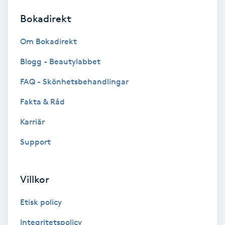
Bokadirekt
Brynformning
Om Bokadirekt
Brynfärgning
Blogg - Beautylabbet
Brynplockning
FAQ - Skönhetsbehandlingar
Fakta & Råd
Bröllopsuppsättning
C
Karriär
Support
Celluliter
Coachning
Villkor
Color correction
Etisk policy
Integritetspolicy