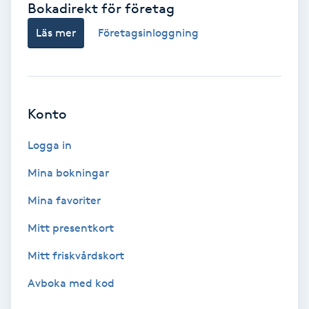
Bokadirekt för företag
Babylights
Läs mer
Företagsinloggning
Balayage
Bambumassage
Konto
Barber
Logga in
Mina bokningar
Barnklippning
Mina favoriter
BIAB
Mitt presentkort
Mitt friskvårdskort
Blowout
Avboka med kod
Bottenfärg