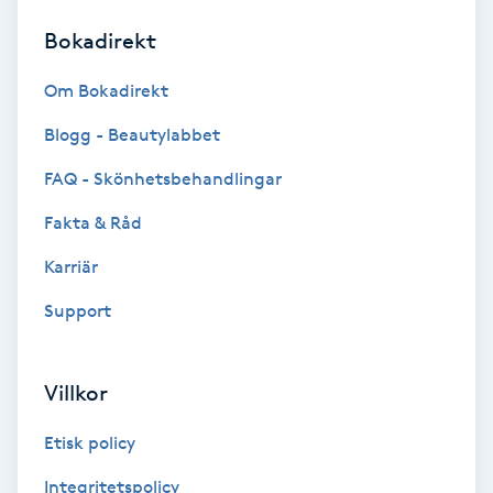
Bokadirekt
Brynformning
Om Bokadirekt
Brynfärgning
Blogg - Beautylabbet
Brynplockning
FAQ - Skönhetsbehandlingar
Fakta & Råd
Bröllopsuppsättning
C
Karriär
Support
Celluliter
Coachning
Villkor
Color correction
Etisk policy
Integritetspolicy