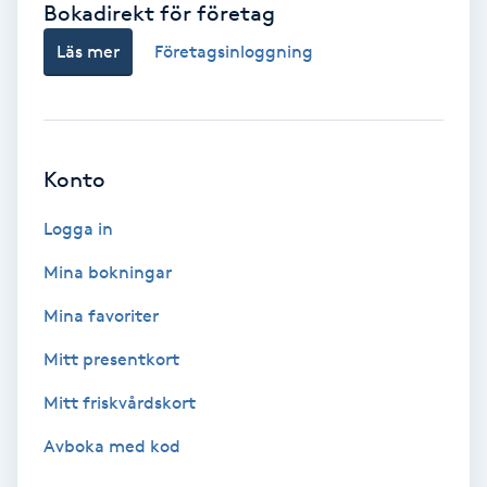
Bokadirekt för företag
Babylights
Läs mer
Företagsinloggning
Balayage
Bambumassage
Konto
Barber
Logga in
Mina bokningar
Barnklippning
Mina favoriter
BIAB
Mitt presentkort
Mitt friskvårdskort
Blowout
Avboka med kod
Bottenfärg