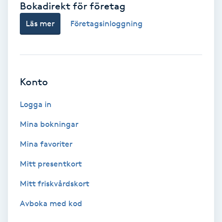
Bokadirekt för företag
Babylights
Läs mer
Företagsinloggning
Balayage
Bambumassage
Konto
Barber
Logga in
Mina bokningar
Barnklippning
Mina favoriter
BIAB
Mitt presentkort
Mitt friskvårdskort
Blowout
Avboka med kod
Bottenfärg