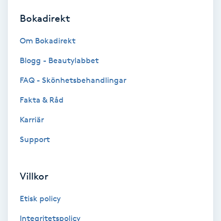
Bokadirekt
Brynformning
Om Bokadirekt
Brynfärgning
Blogg - Beautylabbet
Brynplockning
FAQ - Skönhetsbehandlingar
Fakta & Råd
Bröllopsuppsättning
C
Karriär
Support
Celluliter
Coachning
Villkor
Color correction
Etisk policy
Integritetspolicy