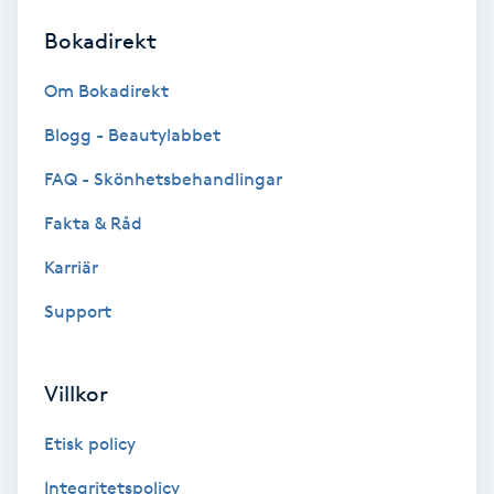
Bokadirekt
Brynformning
Om Bokadirekt
Brynfärgning
Blogg - Beautylabbet
Brynplockning
FAQ - Skönhetsbehandlingar
Fakta & Råd
Bröllopsuppsättning
C
Karriär
Support
Celluliter
Coachning
Villkor
Color correction
Etisk policy
Integritetspolicy