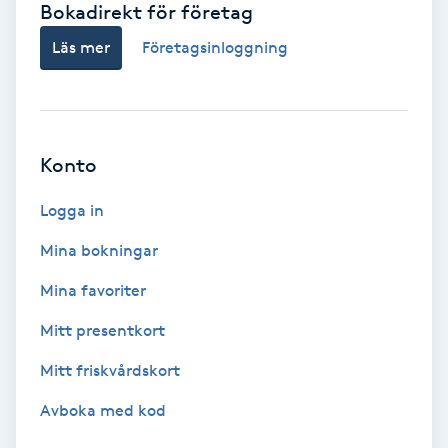
Bokadirekt för företag
Babylights
Läs mer
Företagsinloggning
Balayage
Bambumassage
Konto
Barber
Logga in
Mina bokningar
Barnklippning
Mina favoriter
BIAB
Mitt presentkort
Mitt friskvårdskort
Blowout
Avboka med kod
Bottenfärg