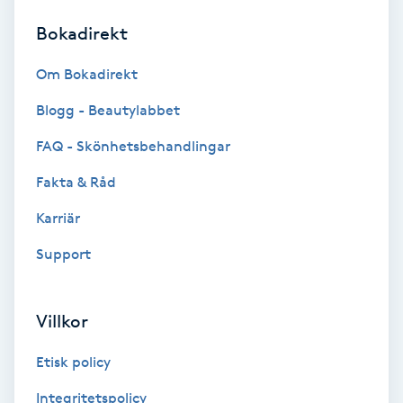
Bokadirekt
Brynformning
Om Bokadirekt
Brynfärgning
Blogg - Beautylabbet
Brynplockning
FAQ - Skönhetsbehandlingar
Fakta & Råd
Bröllopsuppsättning
C
Karriär
Support
Celluliter
Coachning
Villkor
Color correction
Etisk policy
Integritetspolicy