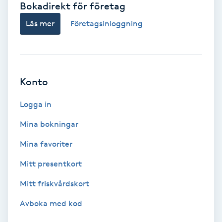
Bokadirekt för företag
Babylights
Läs mer
Företagsinloggning
Balayage
Bambumassage
Konto
Barber
Logga in
Mina bokningar
Barnklippning
Mina favoriter
BIAB
Mitt presentkort
Mitt friskvårdskort
Blowout
Avboka med kod
Bottenfärg