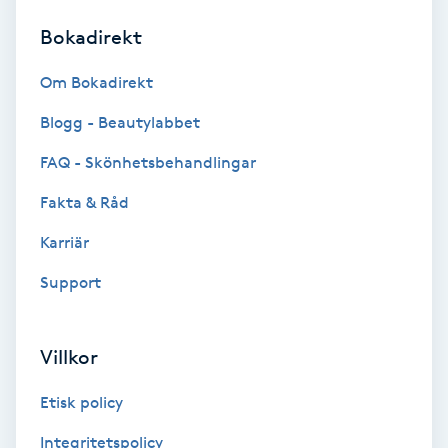
Bokadirekt
Brynformning
Om Bokadirekt
Brynfärgning
Blogg - Beautylabbet
Brynplockning
FAQ - Skönhetsbehandlingar
Fakta & Råd
Bröllopsuppsättning
C
Karriär
Support
Celluliter
Coachning
Villkor
Color correction
Etisk policy
Integritetspolicy