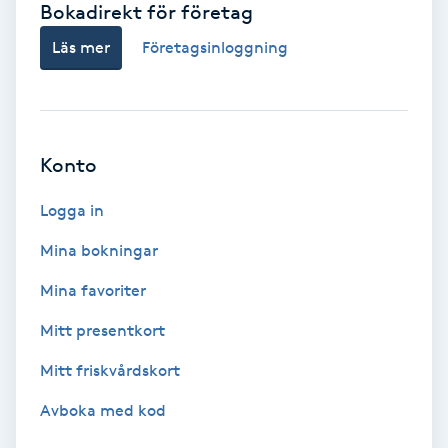
Bokadirekt för företag
Babylights
Läs mer
Företagsinloggning
Balayage
Bambumassage
Konto
Barber
Logga in
Mina bokningar
Barnklippning
Mina favoriter
BIAB
Mitt presentkort
Mitt friskvårdskort
Blowout
Avboka med kod
Bottenfärg