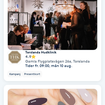
Ansiktsbehandling djuprengörande
B
Babylights
Balayage
Bambumassage
Torslanda Hudklinik
4.9
Gamla Flygplatsvägen 26a
,
Torslanda
Barber
Tider fr. 09:00, mån 10 aug.
Kampanj
Presentkort
Barnklippning
BIAB
Blowout