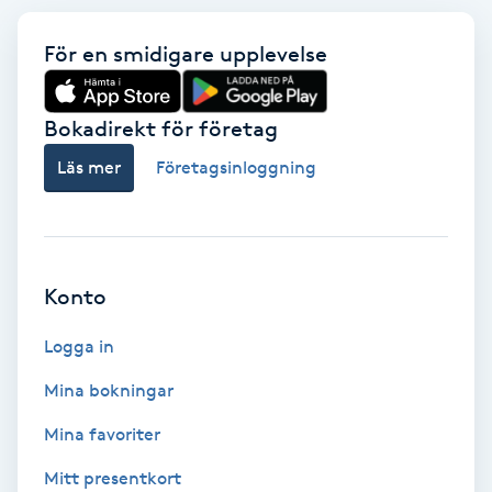
Extensions borttagning
För en smidigare upplevelse
Eyeliner-tatuering
F
Bokadirekt för företag
Face framing
Läs mer
Företagsinloggning
Faceliftmassage
Fet hårbotten
Konto
Fettreducering
Logga in
Mina bokningar
Fibromassage
Mina favoriter
Fillers
Mitt presentkort