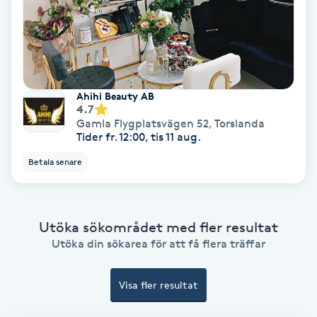
Color correction
Cryoterapi
D
Ahihi Beauty AB
Damklippning
4.7
Gamla Flygplatsvägen 52
,
Torslanda
Tider fr. 12:00, tis 11 aug.
Dermapen
Betala senare
Diamantslipning
E
Utöka sökområdet med fler resultat
Enzympeeling
Utöka din sökarea för att få flera träffar
Extensions
Visa fler resultat