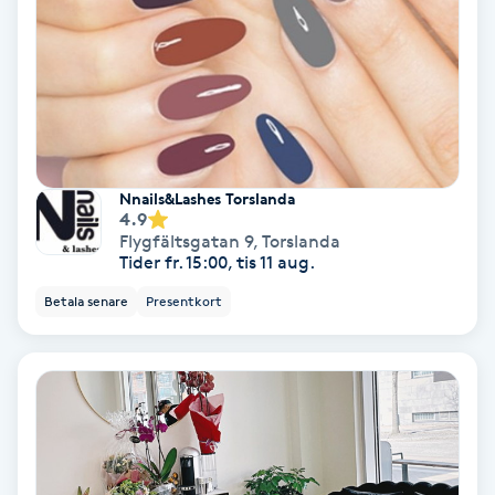
Bottenfärg
Brynformning
Brynfärgning
Nnails&Lashes Torslanda
4.9
Brynplockning
Flygfältsgatan 9
,
Torslanda
Tider fr. 15:00, tis 11 aug.
Bröllopsuppsättning
Betala senare
Presentkort
C
Celluliter
Coachning