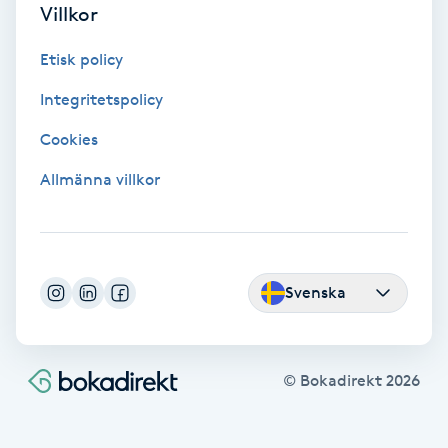
Villkor
Fransförlängning Volym
Etisk policy
Fransk manikyr
Integritetspolicy
Fransrengöring
Cookies
Allmänna villkor
Frekvensterapi
Friskvård
Svenska
Friskvårdsmassage
Frisör
© Bokadirekt
2026
Funktionsanalys