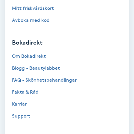
Fotmassage
Mitt friskvårdskort
Avboka med kod
Fotsvamp
Fotvård
Bokadirekt
Om Bokadirekt
Fransar
Blogg - Beautylabbet
Fransborttagning
FAQ - Skönhetsbehandlingar
Fransfärgning
Fakta & Råd
Karriär
Fransförlängning
Support
Fransförlängning Megavolym