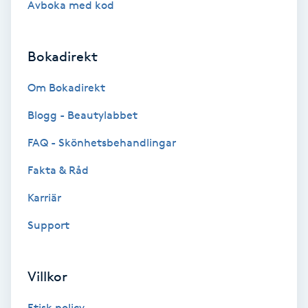
Avboka med kod
Brynformning
Bokadirekt
Brynfärgning
Om Bokadirekt
Brynplockning
Blogg - Beautylabbet
Bröllopsuppsättning
FAQ - Skönhetsbehandlingar
C
Fakta & Råd
Celluliter
Karriär
Support
Coachning
Color correction
Villkor
Etisk policy