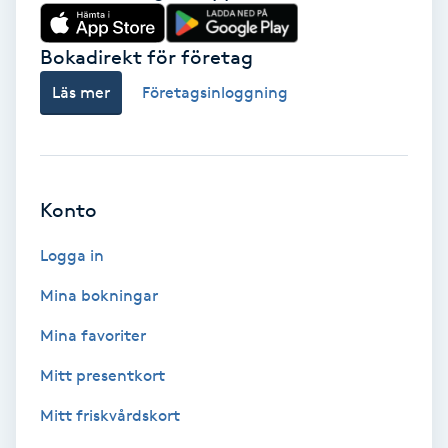
Babylights
Bokadirekt för företag
Balayage
Läs mer
Företagsinloggning
Bambumassage
Barber
Konto
Logga in
Barnklippning
Mina bokningar
BIAB
Mina favoriter
Blowout
Mitt presentkort
Mitt friskvårdskort
Bottenfärg