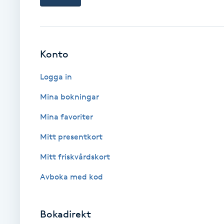
Eyeliner-tatuering
F
Face framing
Konto
Faceliftmassage
Logga in
Mina bokningar
Fet hårbotten
Mina favoriter
Fettreducering
Mitt presentkort
Fibromassage
Mitt friskvårdskort
Avboka med kod
Fillers
Fotmassage
Bokadirekt