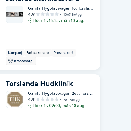
Gamla Flygplatsvägen 18
,
Torslanda
4.9
1063 Betyg
Tider fr. 13:25, mån 10 aug.
Kampanj
Betala senare
Presentkort
Branschorg.
Torslanda Hudklinik
Gamla Flygplatsvägen 26a
,
Torslanda
4.9
781 Betyg
Tider fr. 09:00, mån 10 aug.