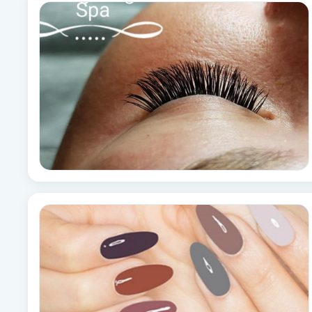
Alternativmedicin
Andningsmassage
Ansiktslyft utan kirurgi
Aromamassage
Ashtanga Yoga
Ayurveda
Ayurvedisk Massage
Ansiktsbehandling djuprengörande
B