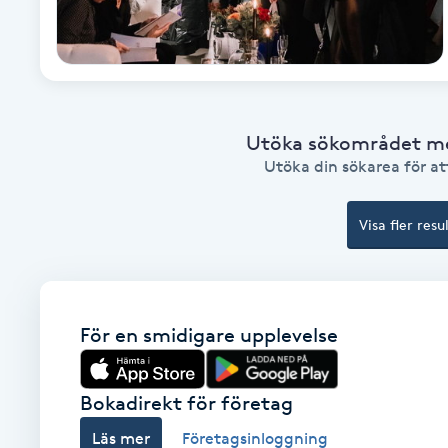
Cryoterapi
D
Damklippning
Utöka sökområdet med
Dermapen
Utöka din sökarea för att
Diamantslipning
Visa fler resu
E
Enzympeeling
För en smidigare upplevelse
Extensions
Extensions borttagning
Bokadirekt för företag
Läs mer
Företagsinloggning