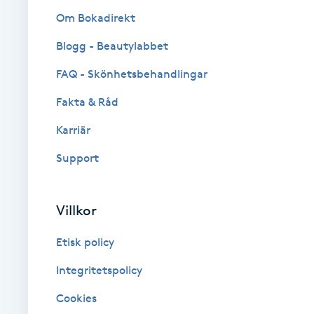
Om Bokadirekt
Fotsvamp
Blogg - Beautylabbet
Fotvård
FAQ - Skönhetsbehandlingar
Fransar
Fakta & Råd
Karriär
Fransborttagning
Support
Fransfärgning
Villkor
Fransförlängning
Etisk policy
Fransförlängning Megavolym
Integritetspolicy
Fransförlängning Volym
Cookies