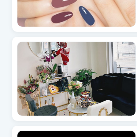
Babylights
Balayage
Bambumassage
Barber
Barnklippning
BIAB
Blowout
Bottenfärg