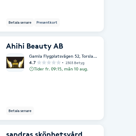
Betala senare
Presentkort
Ahihi Beauty AB
Gamla Flygplatsvägen 52
,
Torslanda
4.7
2303 Betyg
Tider fr. 09:15, mån 10 aug.
Betala senare
sandras skönhetsvård