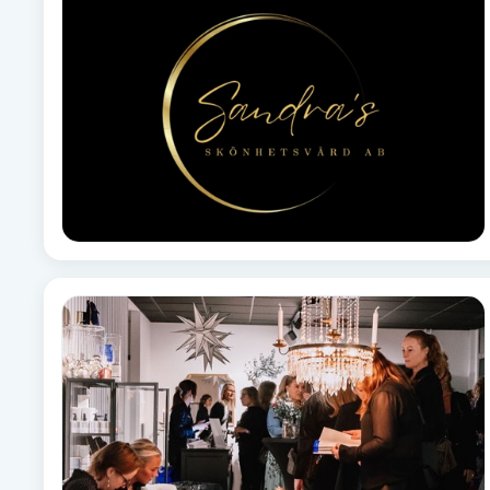
Brynformning
Brynfärgning
Brynplockning
Bröllopsuppsättning
C
Celluliter
Coachning
Color correction