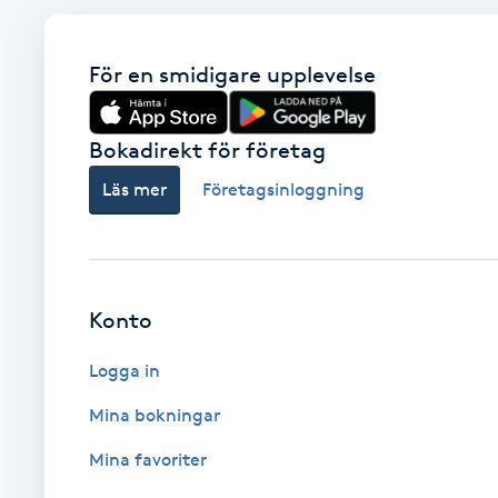
Babylights
För en smidigare upplevelse
Balayage
Bokadirekt för företag
Bambumassage
Läs mer
Företagsinloggning
Barber
Barnklippning
Konto
BIAB
Logga in
Mina bokningar
Blowout
Mina favoriter
Bottenfärg