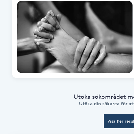
Alternativmedicin
Andningsmassage
Ansiktslyft utan kirurgi
Aromamassage
Ashtanga Yoga
Ayurveda
Utöka sökområdet med
Utöka din sökarea för att
Ayurvedisk Massage
Visa fler resu
Ansiktsbehandling djuprengörande
B