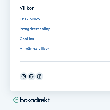
Cryoterapi
Villkor
D
Etisk policy
Damklippning
Integritetspolicy
Dermapen
Cookies
Allmänna villkor
Diamantslipning
E
Enzympeeling
Extensions
Extensions borttagning