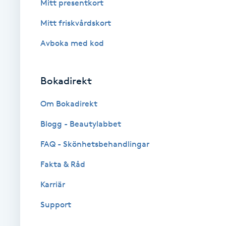
Mitt presentkort
Brynformning
Mitt friskvårdskort
Avboka med kod
Brynfärgning
Brynplockning
Bokadirekt
Om Bokadirekt
Bröllopsuppsättning
C
Blogg - Beautylabbet
FAQ - Skönhetsbehandlingar
Celluliter
Fakta & Råd
Coachning
Karriär
Color correction
Support