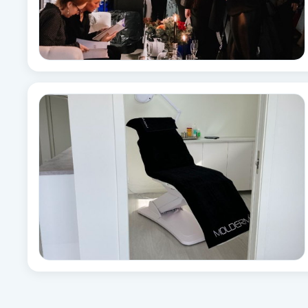
Babylights
Balayage
Bambumassage
Barber
Barnklippning
BIAB
Blowout
Bottenfärg