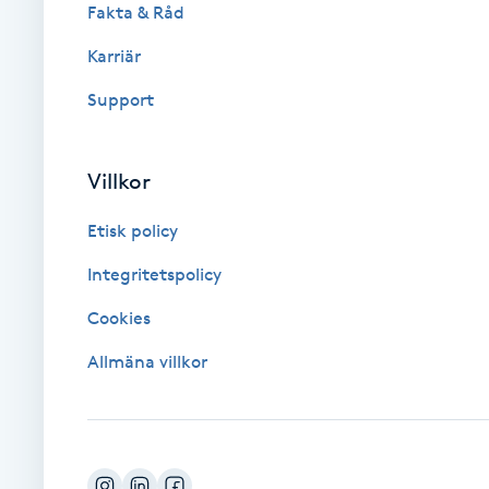
Eyeliner-tatuering
Fakta & Råd
F
Karriär
Face framing
Support
Faceliftmassage
Villkor
Fet hårbotten
Etisk policy
Fettreducering
Integritetspolicy
Cookies
Fibromassage
Allmäna villkor
Fillers
Fotmassage