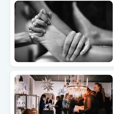
Alternativmedicin
Andningsmassage
Ansiktslyft utan kirurgi
Aromamassage
Ashtanga Yoga
Ayurveda
Ayurvedisk Massage
Ansiktsbehandling djuprengörande
B