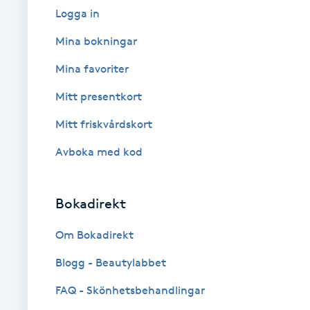
Cryoterapi
Logga in
D
Mina bokningar
Damklippning
Mina favoriter
Mitt presentkort
Dermapen
Mitt friskvårdskort
Diamantslipning
Avboka med kod
E
Enzympeeling
Bokadirekt
Extensions
Om Bokadirekt
Blogg - Beautylabbet
Extensions borttagning
FAQ - Skönhetsbehandlingar