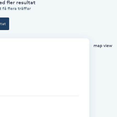
 fler resultat
 få flera träffar
ltat
map view