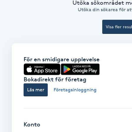
Utöka sökområdet med
Utöka din sökarea för att
Brynformning
Visa fler resu
Brynfärgning
Brynplockning
För en smidigare upplevelse
Bröllopsuppsättning
C
Bokadirekt för företag
Celluliter
Läs mer
Företagsinloggning
Coachning
Color correction
Konto