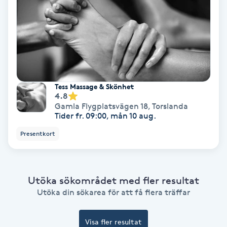
Extensions borttagning
Eyeliner-tatuering
F
Face framing
Tess Massage & Skönhet
4.8
Faceliftmassage
Gamla Flygplatsvägen 18
,
Torslanda
Tider fr. 09:00, mån 10 aug.
Fet hårbotten
Presentkort
Fettreducering
Utöka sökområdet med fler resultat
Fibromassage
Utöka din sökarea för att få flera träffar
Fillers
Visa fler resultat