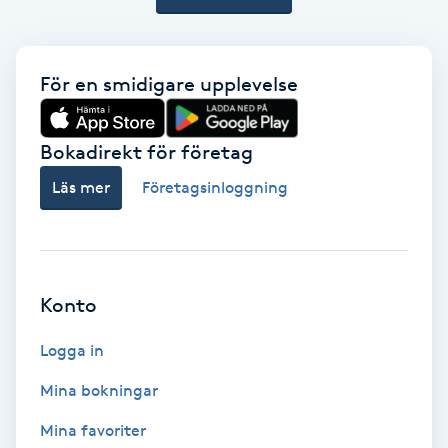
Fotmassage
För en smidigare upplevelse
Fotsvamp
Fotvård
Bokadirekt för företag
Läs mer
Företagsinloggning
Fransar
Fransborttagning
Konto
Fransfärgning
Logga in
Fransförlängning
Mina bokningar
Fransförlängning Megavolym
Mina favoriter