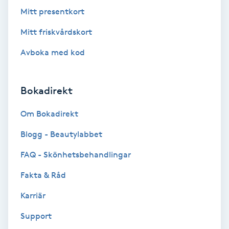
Mitt presentkort
Fransförlängning Volym
Mitt friskvårdskort
Fransk manikyr
Avboka med kod
Fransrengöring
Bokadirekt
Frekvensterapi
Om Bokadirekt
Friskvård
Blogg - Beautylabbet
FAQ - Skönhetsbehandlingar
Friskvårdsmassage
Fakta & Råd
Frisör
Karriär
Funktionsanalys
Support