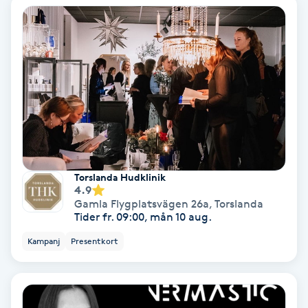
Bottenfärg
Brynformning
Brynfärgning
Brynplockning
Torslanda Hudklinik
Bröllopsuppsättning
4.9
Gamla Flygplatsvägen 26a
,
Torslanda
C
Tider fr. 09:00, mån 10 aug.
Celluliter
Kampanj
Presentkort
Coachning