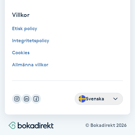
Färgning
Villkor
Föning
Etisk policy
G
Integritetspolicy
Gel naglar
Cookies
Allmänna villkor
Gelenaglar
Gellack
Svenska
Gellack med förstärkning
Gravidmassage
© Bokadirekt
2026
Gravidyoga