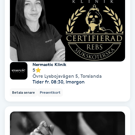
Color correction
Cryoterapi
D
Damklippning
Dermapen
Nermastic Klinik
5
Övre Lysbojsvägen 5
,
Torslanda
Diamantslipning
Tider fr. 08:30, Imorgon
E
Betala senare
Presentkort
Enzympeeling
Extensions