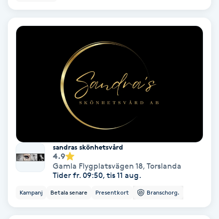
Ansiktsbehandling djuprengörande
B
Babylights
Balayage
Bambumassage
Barber
sandras skönhetsvård
4.9
Barnklippning
Gamla Flygplatsvägen 18
,
Torslanda
Tider fr. 09:50, tis 11 aug.
BIAB
Kampanj
Betala senare
Presentkort
Branschorg.
Blowout