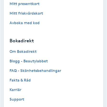
Mitt presentkort
Fotmassage
Mitt friskvårdskort
Fotsvamp
Avboka med kod
Fotvård
Bokadirekt
Fransar
Om Bokadirekt
Fransborttagning
Blogg - Beautylabbet
FAQ - Skönhetsbehandlingar
Fransfärgning
Fakta & Råd
Fransförlängning
Karriär
Support
Fransförlängning Megavolym