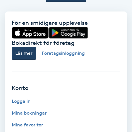
Extensions borttagning
Eyeliner-tatuering
För en smidigare upplevelse
F
Face framing
Bokadirekt för företag
Läs mer
Företagsinloggning
Faceliftmassage
Fet hårbotten
Konto
Fettreducering
Logga in
Fibromassage
Mina bokningar
Fillers
Mina favoriter