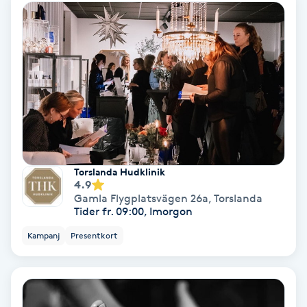
Ansiktsbehandling djuprengörande
B
Babylights
Balayage
Bambumassage
Torslanda Hudklinik
Barber
4.9
Gamla Flygplatsvägen 26a
,
Torslanda
Tider fr. 09:00, Imorgon
Barnklippning
Kampanj
Presentkort
BIAB
Blowout