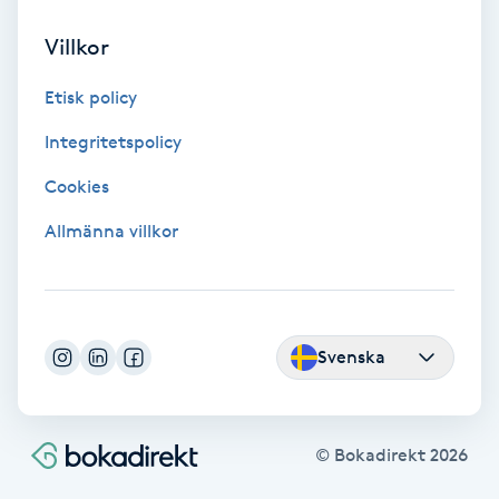
Fransförlängning Volym
Villkor
Fransk manikyr
Etisk policy
Integritetspolicy
Fransrengöring
Cookies
Frekvensterapi
Allmänna villkor
Friskvård
Friskvårdsmassage
Svenska
Frisör
© Bokadirekt
2026
Funktionsanalys