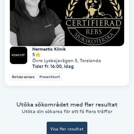
Color correction
Cryoterapi
D
Damklippning
Nermastic Klinik
5
Övre Lysbojsvägen 5
,
Torslanda
Dermapen
Tider fr. 16:00, Idag
Betala senare
Presentkort
Diamantslipning
E
Enzympeeling
Utöka sökområdet med fler resultat
Utöka din sökarea för att få flera träffar
Extensions
Visa fler resultat