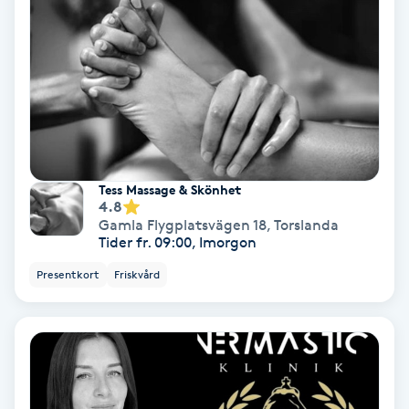
Bottenfärg
Brynformning
Brynfärgning
Tess Massage & Skönhet
Brynplockning
4.8
Gamla Flygplatsvägen 18
,
Torslanda
Tider fr. 09:00, Imorgon
Bröllopsuppsättning
C
Presentkort
Friskvård
Celluliter
Coachning