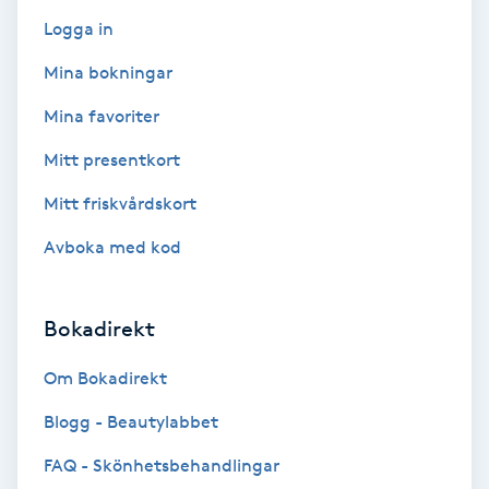
Logga in
Bottenfärg
Mina bokningar
Brynformning
Mina favoriter
Mitt presentkort
Brynfärgning
Mitt friskvårdskort
Brynplockning
Avboka med kod
Bröllopsuppsättning
Bokadirekt
C
Om Bokadirekt
Celluliter
Blogg - Beautylabbet
Coachning
FAQ - Skönhetsbehandlingar