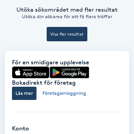
Ansiktsbehandling djuprengörande
Utöka sökområdet med fler resultat
B
Utöka din sökarea för att få flera träffar
Babylights
Visa fler resultat
Balayage
För en smidigare upplevelse
Bambumassage
Barber
Bokadirekt för företag
Läs mer
Företagsinloggning
Barnklippning
BIAB
Konto
Blowout