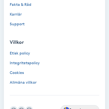
Color correction
Fakta & Råd
Karriär
Cryoterapi
Support
D
Damklippning
Villkor
Dermapen
Etisk policy
Integritetspolicy
Diamantslipning
E
Cookies
Allmäna villkor
Enzympeeling
Extensions