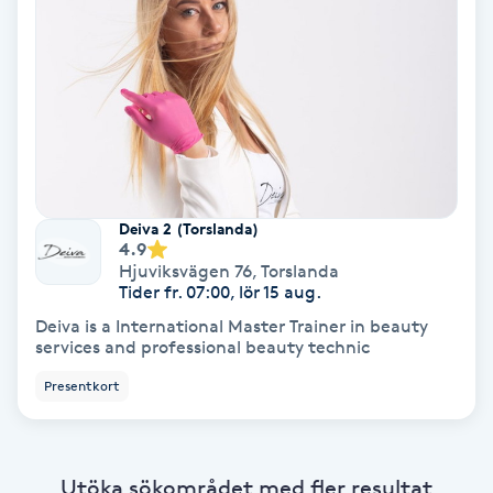
Bottenfärg
Brynformning
Brynfärgning
Deiva 2 (Torslanda)
Brynplockning
4.9
Hjuviksvägen 76
,
Torslanda
Tider fr. 07:00, lör 15 aug.
Bröllopsuppsättning
Deiva is a International Master Trainer in beauty
C
services and professional beauty technic
Celluliter
Presentkort
Coachning
Utöka sökområdet med fler resultat