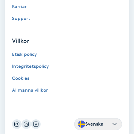
Karriär
Fotmassage
Support
Fotsvamp
Villkor
Fotvård
Etisk policy
Fransar
Integritetspolicy
Fransborttagning
Cookies
Allmänna villkor
Fransfärgning
Fransförlängning
Svenska
Fransförlängning Megavolym