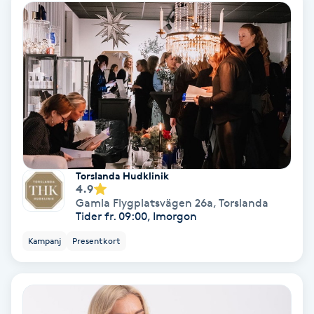
Ansiktsbehandling djuprengörande
B
Babylights
Balayage
Bambumassage
Torslanda Hudklinik
Barber
4.9
Gamla Flygplatsvägen 26a
,
Torslanda
Tider fr. 09:00, Imorgon
Barnklippning
Kampanj
Presentkort
BIAB
Blowout