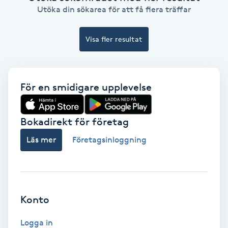
Color correction
Utöka din sökarea för att få flera träffar
Cryoterapi
Visa fler resultat
D
Damklippning
För en smidigare upplevelse
Dermapen
Bokadirekt för företag
Diamantslipning
Läs mer
Företagsinloggning
E
Enzympeeling
Konto
Extensions
Logga in