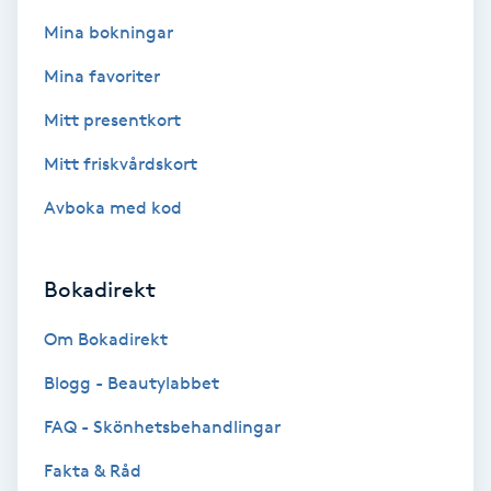
Extensions borttagning
Mina bokningar
Eyeliner-tatuering
Mina favoriter
F
Mitt presentkort
Face framing
Mitt friskvårdskort
Avboka med kod
Faceliftmassage
Fet hårbotten
Bokadirekt
Fettreducering
Om Bokadirekt
Blogg - Beautylabbet
Fibromassage
FAQ - Skönhetsbehandlingar
Fillers
Fakta & Råd