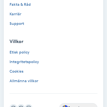
Color correction
Fakta & Råd
Karriär
Cryoterapi
Support
D
Damklippning
Villkor
Dermapen
Etisk policy
Integritetspolicy
Diamantslipning
E
Cookies
Allmänna villkor
Enzympeeling
Extensions