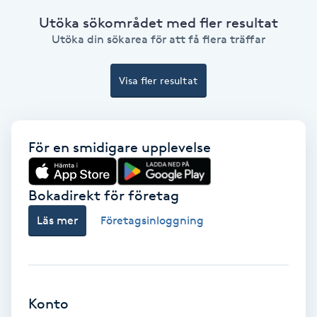
Ansiktsbehandling djuprengörande
Utöka sökområdet med fler resultat
B
Utöka din sökarea för att få flera träffar
Babylights
Visa fler resultat
Balayage
För en smidigare upplevelse
Bambumassage
Barber
Bokadirekt för företag
Läs mer
Företagsinloggning
Barnklippning
BIAB
Konto
Blowout