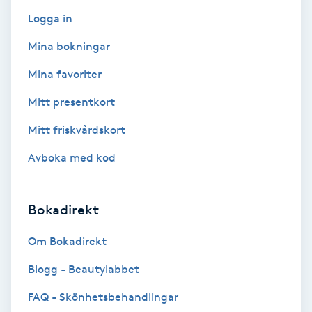
Logga in
Bottenfärg
Mina bokningar
Brynformning
Mina favoriter
Mitt presentkort
Brynfärgning
Mitt friskvårdskort
Brynplockning
Avboka med kod
Bröllopsuppsättning
Bokadirekt
C
Om Bokadirekt
Celluliter
Blogg - Beautylabbet
Coachning
FAQ - Skönhetsbehandlingar