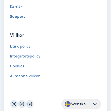
Color correction
Karriär
Support
Cryoterapi
D
Villkor
Damklippning
Etisk policy
Dermapen
Integritetspolicy
Diamantslipning
Cookies
E
Allmänna villkor
Enzympeeling
Extensions
Svenska