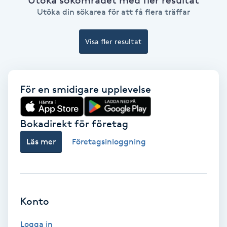
Ansiktsbehandling djuprengörande
Utöka din sökarea för att få flera träffar
B
Visa fler resultat
Babylights
Balayage
För en smidigare upplevelse
Bambumassage
Bokadirekt för företag
Barber
Läs mer
Företagsinloggning
Barnklippning
BIAB
Konto
Blowout
Logga in