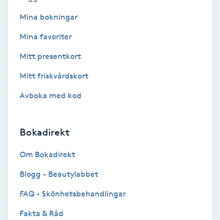
Mina bokningar
Bottenfärg
Mina favoriter
Brynformning
Mitt presentkort
Mitt friskvårdskort
Brynfärgning
Avboka med kod
Brynplockning
Bokadirekt
Bröllopsuppsättning
C
Om Bokadirekt
Celluliter
Blogg - Beautylabbet
FAQ - Skönhetsbehandlingar
Coachning
Fakta & Råd